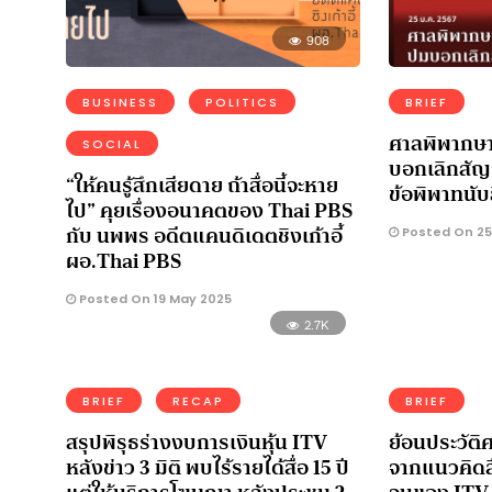
908
BUSINESS
POLITICS
BRIEF
ศาลพิพากษา
SOCIAL
บอกเลิกสัญ
“ให้คนรู้สึกเสียดาย ถ้าสื่อนี้จะหาย
ข้อพิพาทนับ
ไป” คุยเรื่องอนาคตของ Thai PBS
กับ นพพร อดีตแคนดิเดตชิงเก้าอี้
Posted On 25
ผอ.Thai PBS
Posted On 19 May 2025
2.7K
BRIEF
RECAP
BRIEF
สรุปพิรุธร่างงบการเงินหุ้น ITV
ย้อนประวัติศา
หลังข่าว 3 มิติ พบไร้รายได้สื่อ 15 ปี
จากแนวคิดสื่