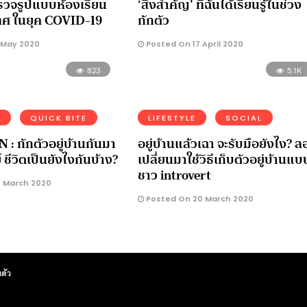
ำรวจรูปแบบห้องเรียน
‘สิ่งสำคัญ’ ที่ฉันได้เรียนรู้ในช่วง
ทศ ในยุค COVID-19
กักตัว
 May 2020
Posted On 17 April 2020
823
5.1K
N
QUICK BITE
LIFESTYLE
SOCIAL
: กักตัวอยู่บ้านกันมา
อยู่บ้านแล้วเฉา จะรับมือยังไง? ล
ชีวิตเป็นยังไงกันบ้าง?
เปลี่ยนมาใช้วิธีเก็บตัวอยู่บ้านแบ
ชาว introvert
 March 2020
Posted On 20 March 2020
ตัว