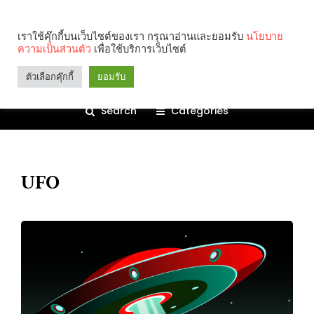
เราใช้คุ๊กกี้บนเว็บไซต์ของเรา กรุณาอ่านและยอมรับ
นโยบาย
ความเป็นส่วนตัว
เพื่อใช้บริการเว็บไซต์
ตัวเลือกคุ๊กกี้
ยอมรับ
Search
Categories
UFO