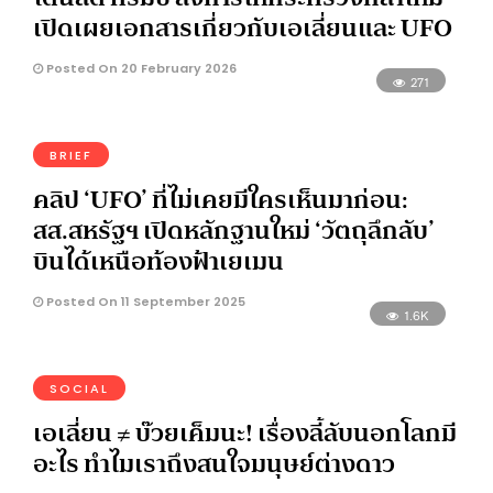
เปิดเผยเอกสารเกี่ยวกับเอเลี่ยนและ UFO
Posted On 20 February 2026
271
BRIEF
คลิป ‘UFO’ ที่ไม่เคยมีใครเห็นมาก่อน:
สส.สหรัฐฯ เปิดหลักฐานใหม่ ‘วัตถุลึกลับ’
บินได้เหนือท้องฟ้าเยเมน
Posted On 11 September 2025
1.6K
SOCIAL
เอเลี่ยน ≠ บ๊วยเค็มนะ! เรื่องลี้ลับนอกโลกมี
อะไร ทำไมเราถึงสนใจมนุษย์ต่างดาว