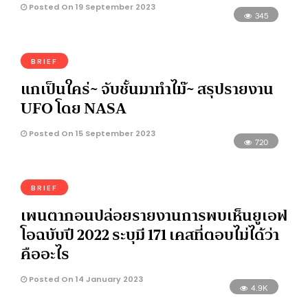
Posted On 19 September 2023
345
BRIEF
แกเป็นใคร่~ จับชั้นมาทำไม๊~ สรุปรายงาน
UFO โดย NASA
Posted On 15 September 2023
720
BRIEF
เพนตากอนปล่อยรายงานการพบเห็นยูเอฟ
โอฉบับปี 2022 ระบุมี 171 เคสที่ตอบไม่ได้ว่า
คืออะไร
Posted On 14 January 2023
4.9K