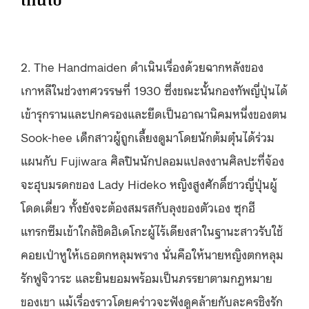
เกินไป
2. The Handmaiden ดำเนินเรื่องด้วยฉากหลังของ
เกาหลีในช่วงทศวรรษที่ 1930 ซึ่งขณะนั้นกองทัพญี่ปุ่นได้
เข้ารุกรานและปกครองและยึดเป็นอาณานิคมหนึ่งของตน
Sook-hee เด็กสาวผู้ถูกเลี้ยงดูมาโดยนักต้มตุ๋นได้ร่วม
แผนกับ Fujiwara ศิลปินนักปลอมแปลงงานศิลปะที่จ้อง
จะฮุบมรดกของ Lady Hideko หญิงสูงศักดิ์ชาวญี่ปุ่นผู้
โดดเดี่ยว ทั้งยังจะต้องสมรสกับลุงของตัวเอง ซุกฮี
แทรกซึมเข้าใกล้ชิดฮิเดโกะผู้ไร้เดียงสาในฐานะสาวรับใช้
คอยเป่าหูให้เธอตกหลุมพราง นั่นคือให้นายหญิงตกหลุม
รักฟูจิวาระ และยินยอมพร้อมเป็นภรรยาตามกฎหมาย
ของเขา แม้เรื่องราวโดยคร่าวจะฟังดูคล้ายกับละครชิงรัก