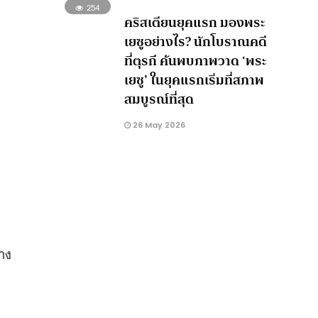
254
คริสเตียนยุคแรก มองพระ
เยซูอย่างไร? นักโบราณคดี
ที่ตุรกี ค้นพบภาพวาด ‘พระ
เยซู’ ในยุคแรกเริ่มที่สภาพ
สมบูรณ์ที่สุด
26 May 2026
าง