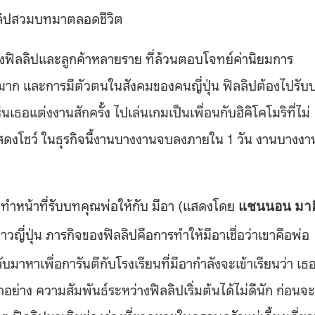
ิลลิปสวมบทมาตลอดชีวิต
างฟิลลิปและลูกค้าหลายราย ที่ล้วนตอบโจทย์ค่านิยมการ
าก และการมีตัวตนในสังคมของคนญี่ปุ่น ฟิลลิปต้องไปรับ
็นเธอแต่งงานสักครั้ง ไปเล่นเกมเป็นเพื่อนกับฮิคิโคโมริที่ไม่
สดงโชว์ ในธุรกิจนี้งานบางงานจบลงภายใน 1 วัน งานบางงา
ิปทำหน้าที่รับบทคุณพ่อให้กับ มีอา (แสดงโดย
แชนนอน มาฮ
วชาวญี่ปุ่น ภารกิจของฟิลลิปคือการทำให้มีอาเชื่อว่าเขาคือพ่อ
บมาหาเพื่อการันตีกับโรงเรียนที่มีอากำลังจะเข้าเรียนว่า เธอ
่าง ความสัมพันธ์ระหว่างฟิลลิปเริ่มต้นได้ไม่ดีนัก ก่อนจะ