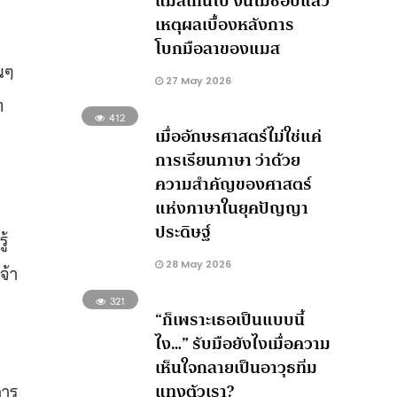
แมสเกินไป งั้นไม่ชอบแล้ว
เหตุผลเบื้องหลังการ
โบกมือลาของแมส
นๆ
27 May 2026
ท
412
เมื่ออักษรศาสตร์ไม่ใช่แค่
การเรียนภาษา ว่าด้วย
ความสำคัญของศาสตร์
แห่งภาษาในยุคปัญญา
ประดิษฐ์
ู้
28 May 2026
จ้า
321
“ก็เพราะเธอเป็นแบบนี้
ไง…” รับมือยังไงเมื่อความ
เห็นใจกลายเป็นอาวุธทิ่ม
แทงตัวเรา?
การ