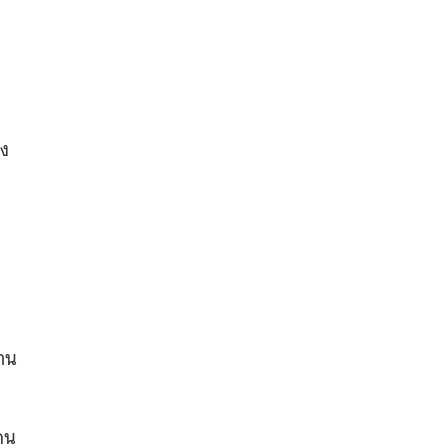
อง
าน
คน