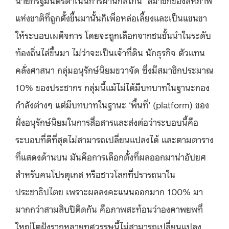
นายกรัฐมนตรีดำเนินการผ่านกลไกนี้ สมาชิกของสหภาพ
แห่งชาติที่ถูกตั้งขึ้นมานั้นก็เพื่อหล่อเลี้ยงและเป็นแขนขา
ให้ระบอบเผด็จการ โดยจะถูกเลือกจากชนชั้นนำในระดับ
ท้องถิ่นไล่ขึ้นมา ไม่ว่าจะเป็นเจ้าที่ดิน นักธุรกิจ ตัวแทน
คลั่งศาสนา กลุ่มอนุรักษ์นิยมขวาจัด ซึ่งมีสมาชิกประมาณ
10% ของประชากร กลุ่มนี้แม้ไม่ได้มีบทบาทในฐานะกอง
กำลังต่างๆ แต่มีบทบาทในฐานะ ‘พื้นที่’ (platform) ของ
ฝั่งอนุรักษ์นิยมในการสื่อสารและส่งต่อว่าระบอบนี้คือ
ระบอบที่ดีที่สุดไม่สามารถเปลี่ยนแปลงได้ และตามตาราง
ที่แสดงด้านบน มันคือการเลือกตั้งที่ผลออกมาน่าอัปยศ
สำหรับคนโปรตุเกส หรือชาวโลกที่ปรารถนาใน
ประชาธิปไตย เพราะผลลงคะแนนออกมาก 100% มา
มากกว่าสามสิบปีติดกัน คือภาพสะท้อนว่าองคาพยพที่
ใหญ่โตฝังรากหลายทศวรรษนี้ไม่สามารถเปลี่ยนแปลง