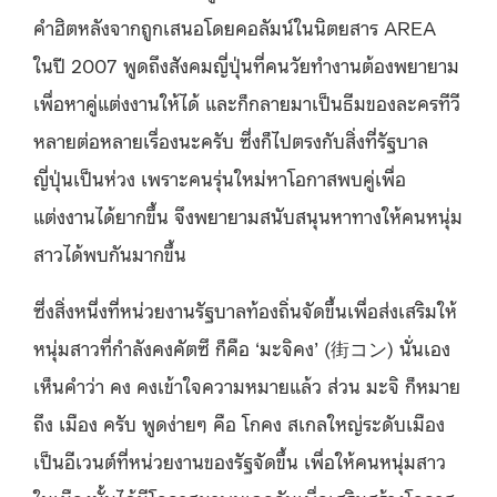
คำฮิตหลังจากถูกเสนอโดยคอลัมน์ในนิตยสาร AREA
ในปี 2007 พูดถึงสังคมญี่ปุ่นที่คนวัยทำงานต้องพยายาม
เพื่อหาคู่แต่งงานให้ได้ และก็กลายมาเป็นธีมของละครทีวี
หลายต่อหลายเรื่องนะครับ ซึ่งก็ไปตรงกับสิ่งที่รัฐบาล
ญี่ปุ่นเป็นห่วง เพราะคนรุ่นใหม่หาโอกาสพบคู่เพื่อ
แต่งงานได้ยากขึ้น จึงพยายามสนับสนุนหาทางให้คนหนุ่ม
สาวได้พบกันมากขึ้น
ซึ่งสิ่งหนึ่งที่หน่วยงานรัฐบาลท้องถิ่นจัดขึ้นเพื่อส่งเสริมให้
หนุ่มสาวที่กำลังคงคัตซึ ก็คือ ‘มะจิคง’ (街コン) นั่นเอง
เห็นคำว่า คง คงเข้าใจความหมายแล้ว ส่วน มะจิ ก็หมาย
ถึง เมือง ครับ พูดง่ายๆ คือ โกคง สเกลใหญ่ระดับเมือง
เป็นอีเวนต์ที่หน่วยงานของรัฐจัดขึ้น เพื่อให้คนหนุ่มสาว