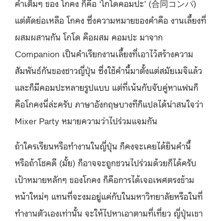
คำเต็มๆ ของ โกคง ก็คือ ‘โกโดคอมปะ’ (合同コンパ)
แต่ตัดย่อเหลือ โกคง ซึ่งความหมายของคำคือ งานเลี้ยงที่
ผสมผสานกัน โกโด คือผสม คอมปะ มาจาก
Companion เป็นคำเรียกงานเลี้ยงที่เอาไว้สร้างความ
สัมพันธ์กันของชาวญี่ปุ่น ซึ่งใช้คำนี้มาตั้งแต่สมัยเมจิแล้ว
และก็มีคอมปะหลายรูปแบบ แต่ที่เน้นกับจับคู่หาแฟนก็
คือโกคงนี่ล่ะครับ ภาษาอังกฤษบางทีก็แปลได้น่าสนใจว่า
Mixer Party หมายความว่าไปร่วมแจมกัน
ถ้าใครเรียนหรือทำงานในญี่ปุ่น ก็คงจะเคยได้ยินคำนี้
หรือถ้าโชคดี (มั้ย) ก็อาจจะถูกชวนไปร่วมด้วยก็ได้ครับ
เป้าหมายหลักๆ ของโกคง ก็คือการได้เจอเพศตรงข้าม
หน้าใหม่ๆ แทนที่จะงมอยู่แค่กับในมหาวิทยาลัยหรือในที่
ทำงานตัวเองเท่านั้น จะให้ไปหาเอาตามที่เที่ยว ญี่ปุ่นเขา