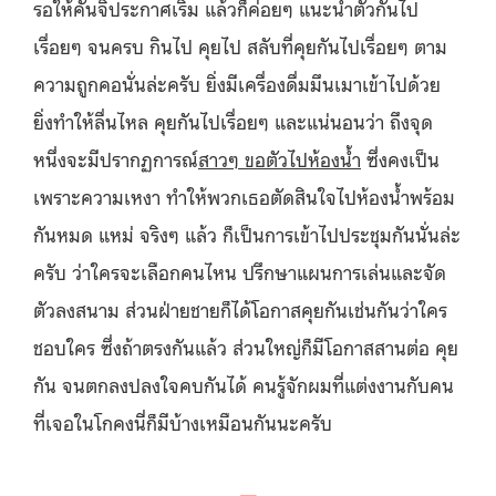
รอให้คันจิประกาศเริ่ม แล้วก็ค่อยๆ แนะนำตัวกันไป
เรื่อยๆ จนครบ กินไป คุยไป สลับที่คุยกันไปเรื่อยๆ ตาม
ความถูกคอนั่นล่ะครับ ยิ่งมีเครื่องดื่มมึนเมาเข้าไปด้วย
ยิ่งทำให้ลื่นไหล คุยกันไปเรื่อยๆ และแน่นอนว่า ถึงจุด
หนึ่งจะมีปรากฏการณ์
สาวๆ ขอตัวไปห้องน้ำ
ซึ่งคงเป็น
เพราะความเหงา ทำให้พวกเธอตัดสินใจไปห้องน้ำพร้อม
กันหมด แหม่ จริงๆ แล้ว ก็เป็นการเข้าไปประชุมกันนั่นล่ะ
ครับ ว่าใครจะเลือกคนไหน ปรึกษาแผนการเล่นและจัด
ตัวลงสนาม ส่วนฝ่ายชายก็ได้โอกาสคุยกันเช่นกันว่าใคร
ชอบใคร ซึ่งถ้าตรงกันแล้ว ส่วนใหญ่ก็มีโอกาสสานต่อ คุย
กัน จนตกลงปลงใจคบกันได้ คนรู้จักผมที่แต่งงานกับคน
ที่เจอในโกคงนี่ก็มีบ้างเหมือนกันนะครับ