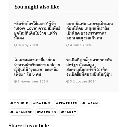
You might also like
หรือรักต้องใช้เวลา? รู้จัก
อยากมีแฟน แต่กระเป๋าแบน
‘Slow Love’ ความสัมพันธ์
ก่อนได้คบ เหตุผลที่เรายัง
ยุคใหม่ที่เดินไปช้าๆ แต่ว่า
เป็นโสด อาจเพราะราคา
มั่นคง
ออกเดตสูงจนเกินทน
16 May 2020
4 June 2026
ไม่เคยลดลงเท่านี้มาก่อน
ระเบิดที่ตกค้าง จากกองทัพ
จำนวนนักเรียนชาย ม.ปลาย
สหรัฐฯ ตั้งแต่ยุค
ญี่ปุ่นที่มี ‘จูบแรก’ ลดเหลือ
สงครามโลกครั้งที่ 2 เกิด
เพียง 1 ใน 5 คน
ระเบิดขึ้นที่สนามบินในญี่ปุ่น
7 November 2024
3 October 2024
#COUPLE
#DATING
#FEATURED
#JAPAN
#JAPANESE
#MARRIED
#PARTY
Share this article