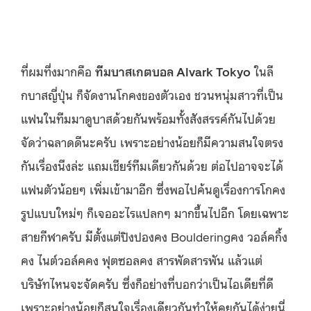
ที่ผมทึ่งมากคือ
ทีมบาสเกตบอล Alvark Tokyo
ในลี
กบาสญี่ปุ่น ก็จัดงานโกคงของตัวเอง ชวนหนุ่มสาวที่เป็น
แฟนในทีมมาดูบาสด้วยกันพร้อมทั้งสังสรรค์กันไปด้วย
จัดว่าฉลาดดีนะครับ เพราะอย่างน้อยก็มีความสนใจตรง
กันเรื่องนึงล่ะ แถมเชียร์ทีมเดียวกันด้วย ต่อไปอาจจะได้
แฟนตัวน้อยๆ เพิ่มเข้ามาอีก ซึ่งพอไปค้นดูเรื่องการโกคง
รูปแบบใหม่ๆ ก็เจออะไรแปลกๆ มากขึ้นไปอีก โดยเฉพาะ
สายกีฬาครับ มีตั้งแต่ปิงปองคง Boulderingคง วอล์คกิ้ง
คง ไนต์วอล์คคง ฟุตซอลคง สารพัดสารพัน แล้วแต่
บริษัทไหนจะจัดครับ ซึ่งก็อย่างที่บอกว่าเป็นไอเดียที่ดี
เพราะอย่างน้อยก็สนใจเรื่องเดียวกันทำให้คุยกันได้ง่ายนี่