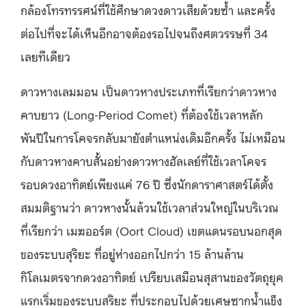
กล้องโทรทรรศน์ที่ใช้ศึกษาดวงดาวเสียด้วยซ้ำ และครั้ง
ต่อไปที่จะได้เห็นอีกอาจต้องรอไปจนถึงศตวรรษที่ 34
เลยทีเดียว
ดาวหางเลมมอน เป็นดาวหางประเภทที่เรียกว่าดาวหาง
คาบยาว (Long-Period Comet) ที่ต้องใช้เวลาหลัก
พันปีในการโคจรกลับมายังตำแหน่งเดิมอีกครั้ง ไม่เหมือน
กับดาวหางคาบสั้นอย่างดาวหางฮัลเลย์ที่ใช้เวลาโคจร
รอบดวงอาทิตย์เพียงแค่ 76 ปี ซึ่งนักดาราศาสตร์ได้ตั้ง
สมมติฐานว่า ดาวหางนั้นล้วนใช้เวลาส่วนใหญ่ในบริเวณ
ที่เรียกว่า เมฆออร์ต (Oort Cloud) เขตแดนรอบนอกสุด
ของระบบสุริยะ ที่อยู่ห่างออกไปกว่า 15 ล้านล้าน
กิโลเมตรจากดวงอาทิตย์ เปรียบเสมือนสุสานของวัตถุยุค
แรกเริ่มของระบบสุริยะ ที่ประกอบไปด้วยเศษซากน้ำแข็ง