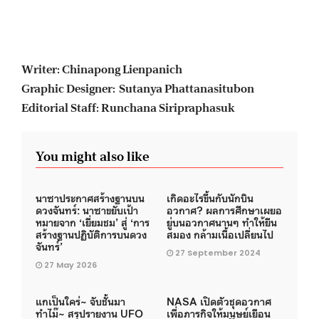
Writer: Chinapong Lienpanich
Graphic Designer: Sutanya Phattanasitubon
Editorial Staff: Runchana Siripraphasuk
You might also like
นาซาประกาศสร้างฐานบน
เกิดอะไรขึ้นกับนักบิน
ดวงจันทร์: นาซาขยับเป้า
อวกาศ? ผลการศึกษาเผยอ
หมายจาก ‘เยี่ยมชม’ สู่ ‘การ
ยู่บนอวกาศนานๆ ทำให้ยีน
สร้างฐานปฏิบัติการบนดวง
สมอง กล้ามเนื้อเปลี่ยนไป
จันทร์’
27 September 2024
27 May 2026
แกเป็นใคร่~ จับชั้นมา
NASA เปิดตัวชุดอวกาศ
ทำไม๊~ สรุปรายงาน UFO
เพื่อภารกิจให้มนุษย์เยือน