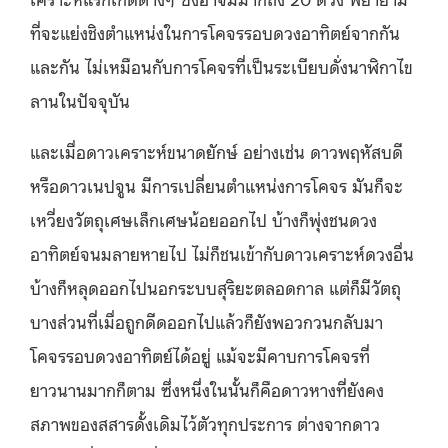
ที่จะแย่งชิงตำแหน่งในการโคจรรอบดวงอาทิตย์จากกัน
และกัน ไม่เหมือนกับการโคจรที่เป็นระเบียบดั่งนาฬิกาไข
ลานในปัจจุบัน
และเมื่อดาวเคราะห์ขนาดยักษ์ อย่างเช่น ดาวพฤหัสบดี
หรือดาวเนปจูน มีการเปลี่ยนตำแหน่งการโคจร มันก็จะ
เหวี่ยงวัตถุเศษเล็กเศษน้อยออกไป บ้างก็พุ่งชนดวง
อาทิตย์จนมลายหายไป ไม่ก็ชนเข้ากับดาวเคราะห์ดวงอื่น
บ้างก็หลุดออกไปนอกระบบสุริยะตลอดกาล แต่ก็มีวัตถุ
บางส่วนที่เมื่อถูกดีดออกไปแล้วก็ยังพอวกวนกลับมา
โคจรรอบดวงอาทิตย์ได้อยู่ แม้จะมีคาบการโคจรที่
ยาวนานมากก็ตาม ซึ่งหนึ่งในนั้นก็คือดาวหางที่ยังคง
สภาพของสสารดั้งเดิมไว้ตัวทุกประการ ต่างจากดาว