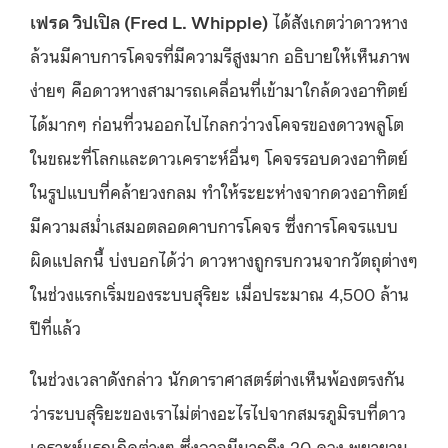
เฟรด วิปเปิล (
Fred L. Whipple)
ได้สังเกตว่าดาวหาง
ล้วนมีคาบการโคจรที่มีความรีสูงมาก อธิบายให้เห็นภาพ
ง่ายๆ คือดาวหางสามารถเคลื่อนที่เข้ามาใกล้ดวงอาทิตย์
ได้มากๆ ก่อนที่วนออกไปไกลกว่าวงโคจรของดาวพลูโต
ในขณะที่โลกและดาวเคราะห์อื่นๆ โคจรรอบดวงอาทิตย์
ในรูปแบบที่คล้ายวงกลม ทำให้ระยะห่างจากดวงอาทิตย์
มีความสม่ำเสมอตลอดคาบการโคจร ซึ่งการโคจรแบบ
ผิดแปลกนี้ บ่งบอกได้ว่า ดาวหางถูกรบกวนจากวัตถุต่างๆ
ในช่วงแรกเริ่มของระบบสุริยะ เมื่อประมาณ 4,500 ล้าน
ปีที่แล้ว
ในช่วงเวลาดังกล่าว นักดาราศาสตร์ต่างเห็นพ้องตรงกัน
ว่าระบบสุริยะของเราไม่ต่างอะไรไปจากสมรภูมิรบที่ดาว
เคราะห์แรกเกิดต่างๆ ซึ่งอาจมีมากถึง 20 ดวง พยายาม