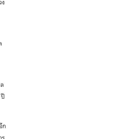
วง
ล
วล
ปี
อีก
าร