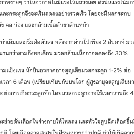
ภาพง่ายๆ ว่าในอวกาศไม่มีแรงโน้มถ่วงเลย ดังนั้นแรงโน้มถ่
้อและกระดูกจึงจะเริ่มลดลงอย่างรวดเร็ว โดยจะมีผลกระทบ
ลัง คอ น่อง และกล้ามเนื้อต้นขาด้านหน้า
ท่าเดิมและเริ่มฝ่อตัวลง หลังจากผ่านไปเพียง 2 สัปดาห์ มว
วนานกว่าสามถึงหกเดือน มวลกล้ามเนื้ออาจลดลงถึง 30%
ละความแข็งแรง นักบินอวกาศอาจสูญเสียมวลกระดูก 1-2% ต่อ
เวลา 6 เดือน (เปรียบเทียบกับบนโลก ผู้สูงอายุจะสูญเสียม
ี่ยงต่อการเกิดกระดูกหัก โดยมวลกระดูกอาจใช้เวลานานถึง 4 
ช่วยดันเลือดในร่างกายให้ไหลลง และหัวใจสูบฉีดเลือดขึ้น
ปกติ โดยเลือดอาจสะสมในศีรษะมากกว่าปกติ ทำให้เกิดอาก