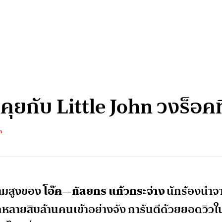
ุยกับ Little John วงร็อคที่
n
หลมสูงของ
โอ๊ค—กัลยกร แก้วกระจ่าง
นักร้องนำจ
หลายสิบล้านคนเข้าอย่างจัง การันตีด้วยยอดวิวใ