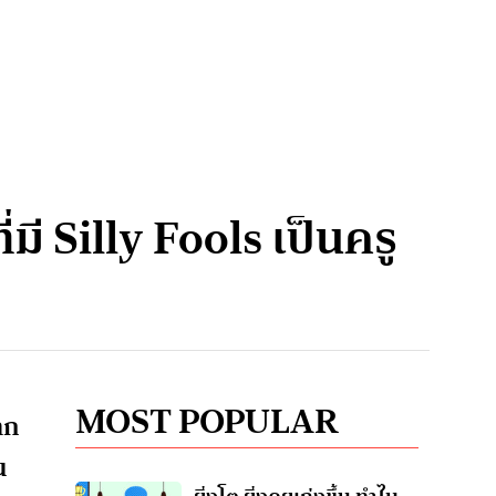
มี Silly Fools เป็นครู
MOST POPULAR
าก
น