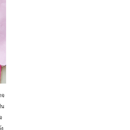
าจ
็น
าจ
ัง