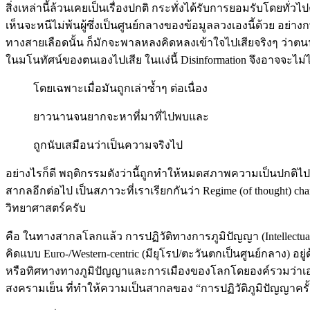
สิ่งเหล่านี้ล้วนเคยเป็นเรื่องปกติ กระทั่งได้รับการยอมรับโดยทั่วไป
เห็นจะหนีไม่พ้นผู้ซึ่งเป็นศูนย์กลางของข้อมูลลวงเองนี้ด้วย 
ทางสายเลือดนั้น ก็มักจะพาลหลงคิดหลงเข้าใจไปเสียจริงๆ ว่าตนนั
ในมโนทัศน์ของตนเองไปเสีย ในแง่นี้ Disinformation จึงอาจจะไม่ได้
โดยเฉพาะเมื่อมันถูกเล่าซ้ำๆ ต่อเนื่อง
ยาวนานจนยากจะหาที่มาที่ไปพบและ
ถูกนับเสมือนว่าเป็นความจริงไป
อย่างไรก็ดี พฤติกรรมดังว่านี้ถูกทำให้หมดสภาพความเป็นปกติไป ข
สากลอีกต่อไป เป็นสภาวะที่เราเรียกกันว่า Regime (of thought) c
วิทยาศาสตร์ครับ
คือ ในทางสากลโลกแล้ว การปฏิวัติทางการภูมิปัญญา (Intellectual 
คิดแบบ Euro-/Western-centric (มียุโรป/ตะวันตกเป็นศูนย์กลาง) อย
หรือทิศทางทางภูมิปัญญาและการเมืองของโลกโดยองค์รวมว่าเอนมาต
สงครามเย็น ที่ทำให้ความเป็นสากลของ “การปฏิวัติภูมิปัญญาครั้ง