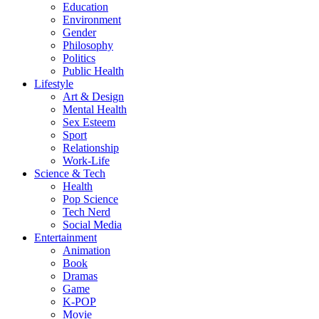
Education
Environment
Gender
Philosophy
Politics
Public Health
Lifestyle
Art & Design
Mental Health
Sex Esteem
Sport
Relationship
Work-Life
Science & Tech
Health
Pop Science
Tech Nerd
Social Media
Entertainment
Animation
Book
Dramas
Game
K-POP
Movie