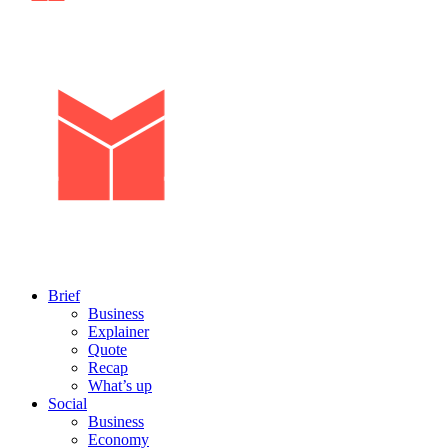
Brief
Business
Explainer
Quote
Recap
What’s up
Social
Business
Economy