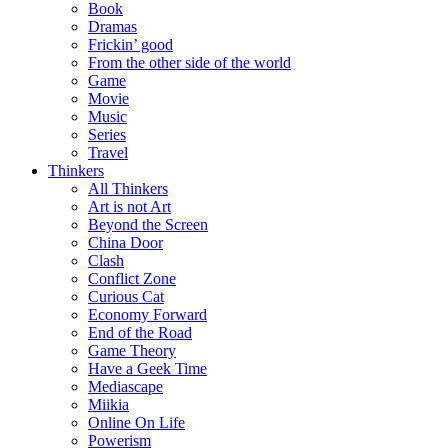
Book
Dramas
Frickin’ good
From the other side of the world
Game
Movie
Music
Series
Travel
Thinkers
All Thinkers
Art is not Art
Beyond the Screen
China Door
Clash
Conflict Zone
Curious Cat
Economy Forward
End of the Road
Game Theory
Have a Geek Time
Mediascape
Miikia
Online On Life
Powerism