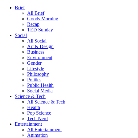
Brief
All Brief
Goods Morning
Recap
TED Sunday
Social
All Social
Art & Design
Business
Environment
Gender
Lifestyle
Philosophy
Politics
Public Health
Social Media
Science & Tech
All Science & Tech
Health
Pop Science
Tech Nerd
Entertainment
All Entertainment
Animation