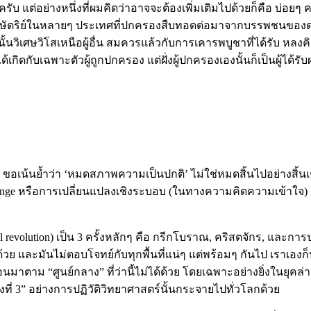
ครับ แต่อย่างหนึ่งที่ผมคิดว่าอาจจะต้องเพิ่มเติมไปด้วยก็คือ บ่อยๆ ครั
อย่างกษัตริย์ในหลายๆ ประเทศที่ปกครองสืบทอดต่อมาจากบรรพชนของต
้นวิเศษวิโสเหนือผู้อื่น สมควรแล้วกับการเคารพบูชาที่ได้รับ หลง
เกิดกับเฉพาะตัวผู้ถูกปกครอง แต่ฝั่งผู้ปกครองเองนั้นก็เป็นผู้ได้รับ
อเน้นย้ำว่า ‘หมดสภาพความเป็นปกติ’ ไม่ใช่หมดสิ้นไปอย่างสิ้นเชิ
hange หรือการเปลี่ยนแปลงเชิงระบอบ (ในทางความคิดความเข้าใจ) ด้ว
revolution) เป็น 3 ครั้งหลักๆ คือ กรีกโบราณ, คริสตจักร, และการ
ู่ด้วย และมันไม่ตอบโจทย์กับทุกพื้นที่แน่ๆ แต่พร้อมๆ กันไป เราเอ
าม “ศูนย์กลาง” ที่ว่านี้ไม่ได้ด้วย โดยเฉพาะอย่างยิ่งในยุคล่า
ที่ 3” อย่างการปฏิวัติวิทยาศาสตร์นั้นกระจายไปทั่วโลกด้วย