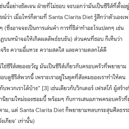
นี้อย่างชัดเจน ฝ่ายที่ไม่ชอบ จะบอกว่ามันเป็นซีรีส์ที่ตั้งอยู
่า เมื่อไหร่ก็ตามที่ Santa Clarita Diet รู้สึกว่าตัวเองเพล
ๆ (ซึ่งอาจจะเป็นการเล่นคำ การที่ชีล่าทำอะไรแปลกๆ เช่น
บนหน้าจอให้เกิดผลลัพธ์ขบขัน) ส่วนคนที่ชอบ ก็เห็นว่า
อจริง ความอี๋แหวะ ความสดใส และความตลกได้ดี
ม่ใช่ซีรีส์สยองขวัญ มันเป็นซีรีส์เกี่ยวกับครอบครัวที่พยายาม
บดูซีรีส์พวกนี้ เพราะเราอยู่ในยุคที่สังคมของเราทำให้คน
พวกเราได้บ้าง” [3] เช่นเดียวกับวิกเตอร์ เฟรสโก้ ผู้สร้าง
หานิยามใหม่ของซอมบี้ พร้อมๆ กับการเสนอภาพครอบครัวที่ผู
คนก็ตาม, แต่ Santa Clarita Diet ก็พยายามหลบกระสุนศีลธรร
เกียจ’ เท่านั้น)