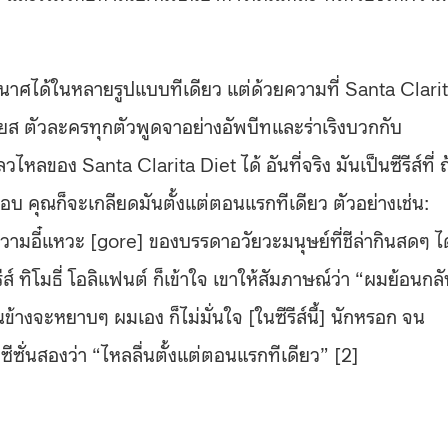
งพินาศได้ในหลายรูปแบบทีเดียว แต่ด้วยความที่ Santa Clari
ียส ตัวละครทุกตัวพูดจาอย่างอัพบีทและร่าเริงบวกกับ
ลของ Santa Clarita Diet ได้ อันที่จริง มันเป็นซีรีส์ที่ ถ
ชอบ คุณก็จะเกลียดมันตั้งแต่ตอนแรกทีเดียว ตัวอย่างเช่น:
มอี๋แหวะ [gore] ของบรรดาอวัยวะมนุษย์ที่ชีล่ากินสดๆ ได
์ ทิโมธี่ โอลิแฟนต์ ก็เข้าใจ เขาให้สัมภาษณ์ว่า “ผมย้อนกล
้างจะหยาบๆ ผมเอง ก็ไม่มั่นใจ [ในซีรีส์นี้] นักหรอก จน
งซีซั่นสองว่า “ไหลลื่นตั้งแต่ตอนแรกทีเดียว” [2]