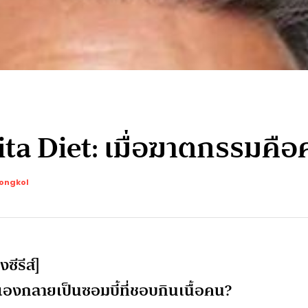
rita Diet: เมื่อฆาตกรรมค
ongkol
ีรีส์]
เองกลายเป็นซอมบี้ที่ชอบกินเนื้อคน?