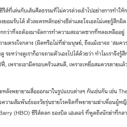
ซีรีส์ที่เล่นกับเส้นศีลธรรมที่ไม่ควรล่วงเข้าไปอย่างการทำให้
งยอมรับได้ ตัวละครหลักอย่างชีล่าและโจเอลไม่เคยรู้สึกผิด
ียมากกว่าที่จะต้องมาจัดการทำความสะอาดซากที่หลงเหลืออยู่
ตรงใจกลาง (ผิดหรือไม่ที่ฆ่ามนุษย์, ถึงแม้เขาจะ ‘สมคว
ู ระหว่างดูเราก็อาจถามตัวเองไปได้ด้วยว่า ทำไมเราจึงรู้สึ
ูฟฟี่, เพราะเขามีครอบครัวแสนดี, เพราะเหยื่อสมควรตายแล้
ระยะหลังพยายามสื่อออกมาในรูปแบบต่างๆ กันเช่นกัน เช่น Th
จความสัมพันธ์ของวัยรุ่นชายโรคจิตที่พยายามฆ่าเพื่อนผู้หญิ
rry (HBO) ซีรีส์ตลก ของบิล เฮเดอร์ ที่พูดถึงนักฆ่าที่กล