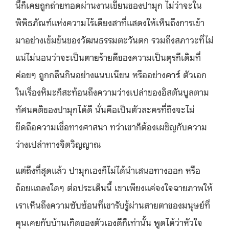
นี้ก็เคยถูกถ่ายทอดผ่านงานเขียนของปามุก ไม่ว่าจะใน
พิพิธภัณฑ์แห่งความไร้เดียงสาที่แสดงให้เห็นถึงการเข้า
มาอย่างเข้มข้นของวัฒนธรรมตะวันตก รวมถึงสภาวะที่ไม่
แน่ไม่นอนว่าจะเป็นตายร้ายดีของความเป็นตุรกีเดิมที่
ค่อยๆ ถูกกลืนกินอย่างแนบเนียน หรืออย่าง
คาร์
ตัวเอก
ในเรื่องหิมะก็สะท้อนถึงความว่างเปล่าของอิสตันบูลตาม
ทัศนคติของปามุกได้ดี นั่นคือเป็นตัวละครที่ถึงจะไม่
ยึดถือความเชื่อทางศาสนา ทว่าเขาก็ต้องเผชิญกับความ
ว่างเปล่าทางจิตวิญญาณ
แต่ถึงที่สุดแล้ว ปามุกเองก็ไม่ได้นำเสนอทางออก หรือ
ถ้อยแถลงใดๆ ต่อประเด็นนี้ เขาเพียงแค่จงใจฉายภาพให้
เราเห็นถึงความซับซ้อนที่เขารับรู้ผ่านสายตาของมนุษย์ที่
คุนเคยกับบ้านเกิดของตัวเองดีก็เท่านั้น พูดได้ว่าหัวใจ