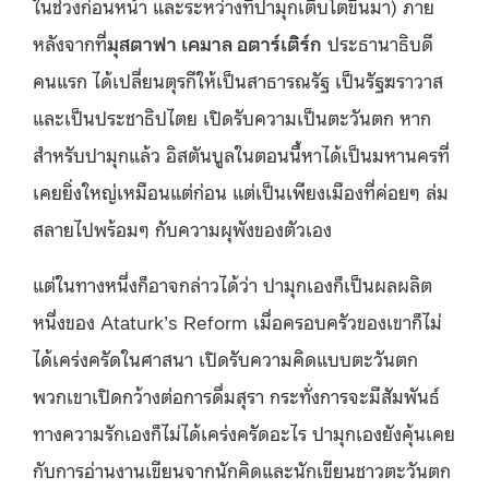
ในช่วงก่อนหน้า และระหว่างที่ปามุกเติบโตขึ้นมา) ภาย
หลังจากที่
มุสตาฟา เคมาล อตาร์เติร์ก
ประธานาธิบดี
คนแรก ได้เปลี่ยนตุรกีให้เป็นสาธารณรัฐ เป็นรัฐฆราวาส
และเป็นประชาธิปไตย เปิดรับความเป็นตะวันตก หาก
สำหรับปามุกแล้ว อิสตันบูลในตอนนี้หาได้เป็นมหานครที่
เคยยิ่งใหญ่เหมือนแต่ก่อน แต่เป็นเพียงเมืองที่ค่อยๆ ล่ม
สลายไปพร้อมๆ กับความผุพังของตัวเอง
แต่ในทางหนึ่งก็อาจกล่าวได้ว่า ปามุกเองก็เป็นผลผลิต
หนึ่งของ Ataturk’s Reform เมื่อครอบครัวของเขาก็ไม่
ได้เคร่งครัดในศาสนา เปิดรับความคิดแบบตะวันตก
พวกเขาเปิดกว้างต่อการดื่มสุรา กระทั่งการจะมีสัมพันธ์
ทางความรักเองก็ไม่ได้เคร่งครัดอะไร ปามุกเองยังคุ้นเคย
กับการอ่านงานเขียนจากนักคิดและนักเขียนชาวตะวันตก