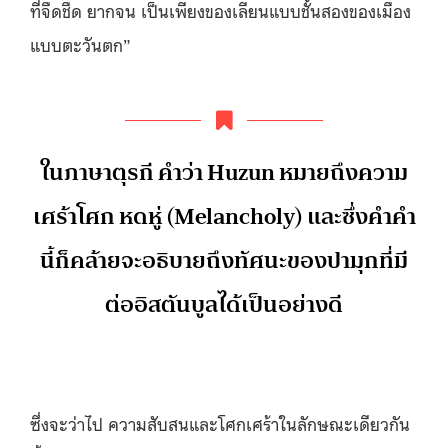
ที่จืดชืด ยากจน เป็นเพียงของเลียนแบบชั้นสองของเมือง
แบบตะวันตก”
ในภาษาตุรกี คำว่า Huzun หมายถึงความ
เศร้าโศก หดหู่ (Melancholy) และซึ่งคำคำ
นี้ก็คล้ายจะอธิบายถึงทัศนะของปามุกที่มี
ต่ออิสตันบูลได้เป็นอย่างดี
ซึ่งจะว่าไป ความสับสนและโศกเศร้าในลักษณะเดียวกัน