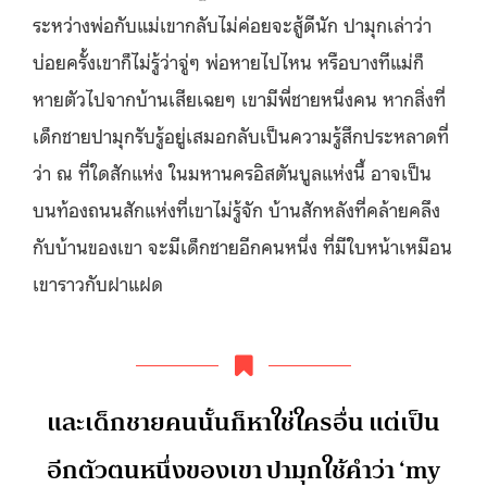
ระหว่างพ่อกับแม่เขากลับไม่ค่อยจะสู้ดีนัก ปามุกเล่าว่า
บ่อยครั้งเขาก็ไม่รู้ว่าจู่ๆ พ่อหายไปไหน หรือบางทีแม่ก็
หายตัวไปจากบ้านเสียเฉยๆ เขามีพี่ชายหนึ่งคน หากสิ่งที่
เด็กชายปามุกรับรู้อยู่เสมอกลับเป็นความรู้สึกประหลาดที่
ว่า ณ ที่ใดสักแห่ง ในมหานครอิสตันบูลแห่งนี้ อาจเป็น
บนท้องถนนสักแห่งที่เขาไม่รู้จัก บ้านสักหลังที่คล้ายคลึง
กับบ้านของเขา จะมีเด็กชายอีกคนหนึ่ง ที่มีใบหน้าเหมือน
เขาราวกับฝาแฝด
และเด็กชายคนนั้นก็หาใช่ใครอื่น แต่เป็น
อีกตัวตนหนึ่งของเขา ปามุกใช้คำว่า ‘my