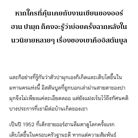
หากใครที่คุ้นเคยกับงานเขียนของออร์
ฮาน ปามุก ก็คงจะรู้ว่าบ่อยครั้งฉากหลังใน
นวนิยายหลายๆ เรื่องของเขาคืออิสตันบูล
และก็อย่างที่รู้กันว่าตัวปามุกเองก็เกิดและเติบโตขึ้นใน
มหานครแห่งนี้ อิสตันบูลที่ถูกบอกเล่าผ่านสายตาของปา
มุกจึงไม่เพียงแค่ละเอียดลออ แต่ยังแฝงเร้นไว้ถึงทัศนคติ
บางประการที่เขามีต่อบ้านเกิดของเขา
เป็นปี 1952 ที่เด็กชายออร์ฮานลืมตาดูโลกครั้งแรก
เติบโตขึ้นในครอบครัวฐานะดี หากแต่ความสัมพันธ์