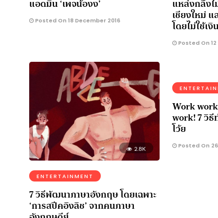
แอดมิน ‘เพจน้องง’
แหล่งกลึงไม้
เชียงใหม่ แล
Posted On 18 December 2016
โดยไม่ใช้เง
Posted On 12
ENTERTAI
Work work
work! 7 วิธี
โว้ย
Posted On 26
2.8K
ENTERTAINMENT
7 วิธีพัฒนาภาษาอังกฤษ โดยเฉพาะ
‘การสปีคอิงลิช’ จากคนภาษา
อังกฤษดีย์