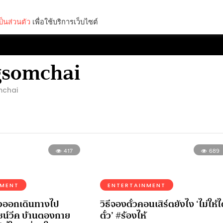
็นส่วนตัว
เพื่อใช้บริการเว็บไซต์
Lifestyle
Science & Tech
Entertainment
Thinkers
gsomchai
mchai
417
689
NMENT
ENTERTAINMENT
าวออกเดินทางไป
วิธีจองตั๋วคอนเสิร์ตยังไง ‘ไม่ให้ไ
ไซน์วีค บ้านตองกาย
ตั๋ว’ #ร้องไห้