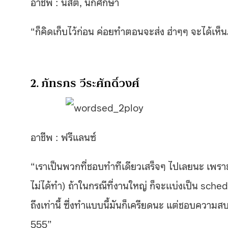
อาชีพ : นิสิต, นักศึกษา
“ก็คิดเก็บไว้ก่อน ค่อยทำตอนจะส่ง ฮ่าๆๆ จะได้เห
2. ภัทรภร วีระศักดิ์วงศ์
อาชีพ : ฟรีแลนซ์
“เราเป็นพวกที่ชอบทำทีเดียวเสร็จๆ ไปเลยนะ เพราะรู้ต
ไม่ได้ทำ) ถ้าในกรณีที่งานใหญ่ ก็จะเเบ่งเป็น schedul
ถึงเท่านี้ ซึ่งทำแบบนี้มันก็เครียดนะ แต่ชอบความสบ
555”