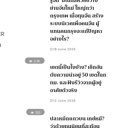
รู้จัก ‘มณฑลห้วยขวาง’
ย่านจีนใหม่ ใหญ่กว่า
กรุงเทพ เมื่อทุนจีน สร้าง
ระบบนิเวศเพื่อคนจีน ผู้
แทนคนกรุงจะแก้ปัญหา
ER
อย่างไร?
ง
18 June 2026
2.3K
เขตนี้เป็นไงบ้าง? เช็กอัน
ดับความน่าอยู่ 50 เขตในก
ทม. และฟังรีวิวจากผู้อยู่
อาศัยตัวจริง
12 June 2026
323
ปลาหมึกแถวบน เกย์หมี?
ว่าด้วยทุนนิยมที่สะท้อน