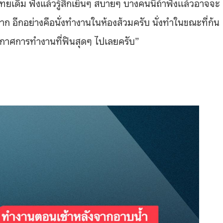
ิม ฟังแล้วรู้สึกเย็นๆ สบายๆ บางคนนี่ถ้าฟังเเล้วอาจจะ
าก อีกอย่างคือนั่งทำงานในห้องส้วมครับ นั่งทำในขณะที่ก้น
ยากาศการทำงานที่ฟินสุดๆ ไปเลยครับ”