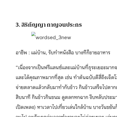
3. สิริกัญญา กาญจนประกร
อาชีพ : แม่บ้าน, รับทำหนังสือ บางทีก็ขายอาหาร
“เนื่องจากเป็นฟรีแลนซ์และแม่บ้านที่ธุระเยอะมาก
และได้คุณภาพมากที่สุด เช่น ทำต้นฉบับตีสี่ถึงเจ็ดโ
จ่ายตลาดแล้วกลับมาทำกับข้าว กินข้าวเสร็จไปตากผ้
สิบนาที กินข้าวกินขนม ดูตลกหกฉาก งีบหลับประมาณ
เปิดเพลง) หาเวลาไปเที่ยวเล่นใกล้บ้าน บางวันขยัน
วนไป จะสังเกตว่าเวลาทำงานจะไม่ค่อยเยอะ เล่น