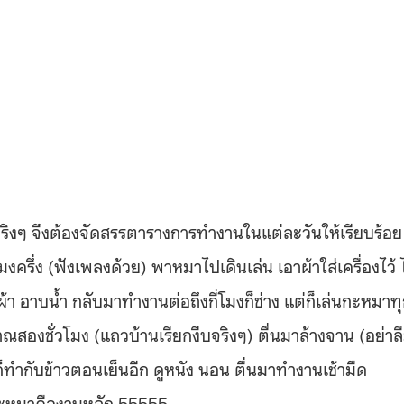
จริงๆ จึงต้องจัดสรรตารางการทำงานในแต่ละวันให้เรียบร้อย
มงครึ่ง (ฟังเพลงด้วย) พาหมาไปเดินเล่น เอาผ้าใส่เครื่องไว้
า อาบน้ำ กลับมาทำงานต่อถึงกี่โมงก็ช่าง แต่ก็เล่นกะหมาท
สองชั่วโมง (แถวบ้านเรียกงีบจริงๆ) ตื่นมาล้างจาน (อย่าล
ก็ทำกับข้าวตอนเย็นอีก ดูหนัง นอน ตื่นมาทำงานเช้ามืด
กะหมาคืองานหลัก 55555