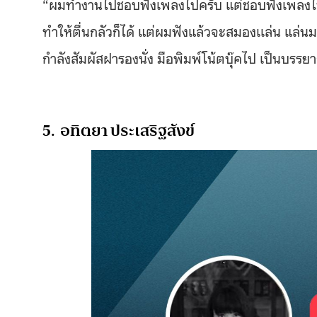
“ผมทำงานไปชอบฟังเพลงไปครับ แต่ชอบฟังเพลงไทยเด
ทำให้ตื่นกลัวก็ได้ แต่ผมฟังแล้วจะสมองเเล่น แล่นม
กำลังสัมผัสฝารองนั่ง มือพิมพ์โน้ตบุ๊คไป เป็นบรร
5. อทิตยา ประเสริฐสังข์