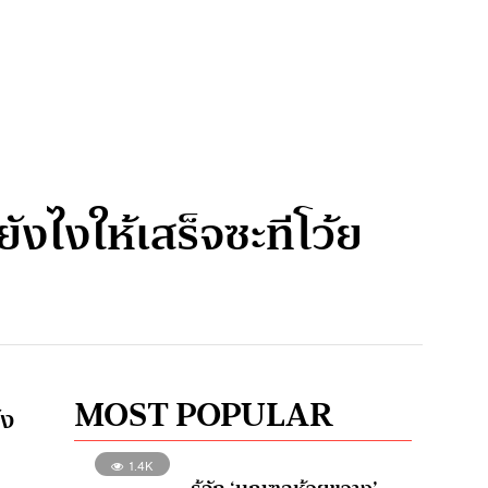
ไงให้เสร็จซะทีโว้ย
MOST POPULAR
ัง
1.4K