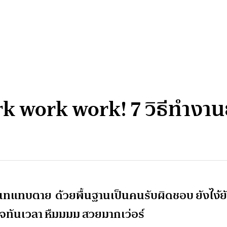
work work! 7 วิธีทำงานยัง
กเทแทบตาย ด้วยพื้นฐานเป็นคนรับผิดชอบ ยังไง้ย
็จทันเวลา หืมมมม สวยมากเว่อร์