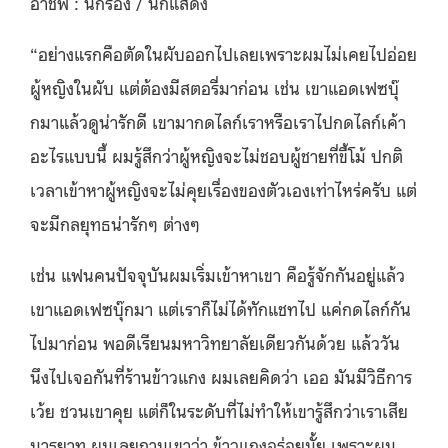
อาชีพ : นักร้อง / นักแสดง
“อย่างแรกคือตัดในผับออกไปเลยเพราะผมไม่เคยไปอ่อย
ผู้หญิงในผับ แต่ต้องมีสตอรี่มาก่อน เช่น เขาแอดเฟซบุ๊
กมาแล้วดูน่ารักดี เขามากดไลก์เราหรือเราไปกดไลก์เค้า
อะไรแบบนี้ ผมรู้สึกว่าผู้หญิงจะไม่ชอบผู้ชายที่ขี้โม้ ปกติ
เวลาเข้าหาผู้หญิงจะไม่คุยเรื่องของตัวเองเท่าไหร่ครับ แต่
จะมีกลยุทธน่ารักๆ ต่างๆ
เช่น แฟนคนปัจจุบันผมเริ่มเข้าหาเขา คือรู้จักกันอยู่แล้ว
เขาแอดเฟซบุ๊กมา แต่เราก็ไม่ได้ทักแชทไป แค่กดไลก์กัน
ไปมาก่อน พอดีเรียนมหาวิทยาลัยเดียวกันด้วย แล้ววัน
นึงไปเจอกันที่ร้านข้าวแกง ผมเลยคิดว่า เออ มันมีวิธีการ
เว้ย ชวนเขาคุย แต่ก็ในระดับที่ไม่ทำให้เขารู้สึกว่าเราเสีย
มารยาท ผมเลยถามเขาว่า ข้าวแกงอร่อยมั้ย เพราะผม