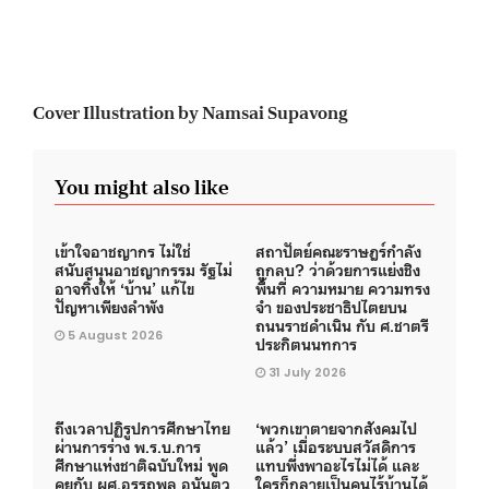
Cover Illustration by Namsai Supavong
You might also like
เข้าใจอาชญากร ไม่ใช่
สถาปัตย์คณะราษฎร์กำลัง
สนับสนุนอาชญากรรม รัฐไม่
ถูกลบ? ว่าด้วยการแย่งชิง
อาจทิ้งให้ ‘บ้าน’ แก้ไข
พื้นที่ ความหมาย ความทรง
ปัญหาเพียงลำพัง
จำ ของประชาธิปไตยบน
ถนนราชดำเนิน กับ ศ.ชาตรี
5 August 2026
ประกิตนนทการ
31 July 2026
ถึงเวลาปฏิรูปการศึกษาไทย
‘พวกเขาตายจากสังคมไป
ผ่านการร่าง พ.ร.บ.การ
แล้ว’ เมื่อระบบสวัสดิการ
ศึกษาแห่งชาติฉบับใหม่ พูด
แทบพึ่งพาอะไรไม่ได้ และ
คุยกับ ผศ.อรรถพล อนันตว
ใครก็กลายเป็นคนไร้บ้านได้