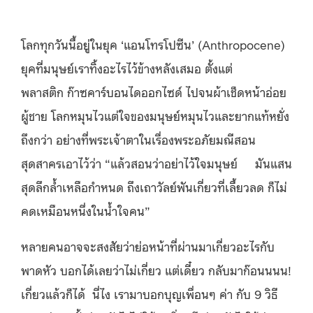
โลกทุกวันนี้อยู่ในยุค ‘แอนโทรโปซีน’ (Anthropocene)
ยุคที่มนุษย์เราทิ้งอะไรไว้ข้างหลังเสมอ ตั้งแต่
พลาสติก ก๊าซคาร์บอนไดออกไซด์ ไปจนผ้าเช็ดหน้าอ่อย
ผู้ชาย โลกหมุนไวแต่ใจของมนุษย์หมุนไวและยากแท้หยั่ง
ถึงกว่า อย่างที่พระเจ้าตาในเรื่องพระอภัยมณีสอน
สุดสาครเอาไว้ว่า “แล้วสอนว่าอย่าไว้ใจมนุษย์ มันแสน
สุดลึกล้ำเหลือกำหนด ถึงเถาวัลย์พันเกี่ยวที่เลี้ยวลด ก็ไม่
คดเหมือนหนึ่งในน้ำใจคน”
หลายคนอาจจะสงสัยว่าย่อหน้าที่ผ่านมาเกี่ยวอะไรกับ
พาดหัว บอกได้เลยว่าไม่เกี่ยว แต่เดี๋ยว กลับมาก๊อนนนน!
เกี่ยวแล้วก็ได้ นี่ไง เรามาบอกบุญเพื่อนๆ ค่า กับ 9 วิธี