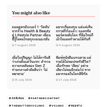
You might also like
ถอดสูตรลับเบอร์ 1 ‘วัตสัน’
อยากเริ่มลงทุน แต่แค่เห็น
จากร้าน Health & Beauty
กราฟก็ท้อแล้ว: ถอดรหัส
สู่ Lifestyle Partner เพื่อน
พอร์ตระดับโลก ที่มือใหม่ก็
ซี้รู้ใจคนไทยทุกเจเนอเรชัน
เข้าใจและทำตามได้ทันที
7 August 2026
4 August 2026
เมื่อใบปริญญา ไม่ได้การันตี
พิมพ์หนังสือแทบตาย แต่
ว่าเก่งตั้งแต่วันแรก: สำรวจ
รายได้ไม่พอประทังชีวิต?
ความกดดันของ Gen Z
เมื่อทักษะ ‘เขียน’ อย่าง
ท่ามกลางคำตัดสินว่า ‘ไม่
เดียวไม่พออีกต่อไป หาก
พยายาม’
อยากรอดในโลกดิจิทัล
31 July 2026
27 July 2026
#30ยังจ๋อย
#PARTNERCONTENT
#THEMATTERXVCLINIC
#VCLINIC
#หมอฟาง