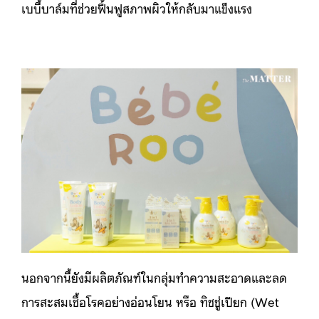
เบบี้บาล์มที่ช่วยฟื้นฟูสภาพผิวให้กลับมาแข็งแรง
นอกจากนี้ยังมีผลิตภัณฑ์ในกลุ่มทำความสะอาดและลด
การสะสมเชื้อโรคอย่างอ่อนโยน หรือ ทิชชู่เปียก (Wet