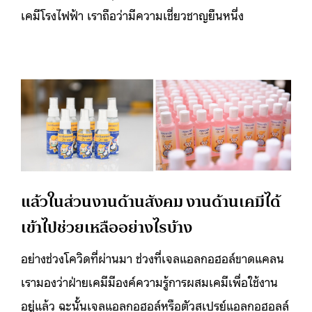
เคมีโรงไฟฟ้า เราถือว่ามีความเชี่ยวชาญยืนหนึ่ง
แล้วในส่วนงานด้านสังคม งานด้านเคมีได้
เข้าไปช่วยเหลืออย่างไรบ้าง
อย่างช่วงโควิดที่ผ่านมา ช่วงที่เจลแอลกอฮอล์ขาดแคลน
เรามองว่าฝ่ายเคมีมีองค์ความรู้การผสมเคมีเพื่อใช้งาน
อยู่แล้ว ฉะนั้นเจลแอลกอฮอล์หรือตัวสเปรย์แอลกอฮอลล์