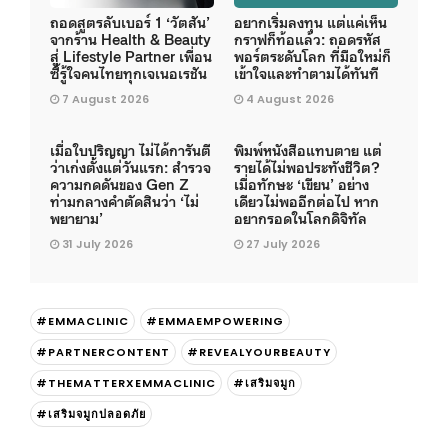
ถอดสูตรลับเบอร์ 1 ‘วัตสัน’
อยากเริ่มลงทุน แต่แค่เห็น
จากร้าน Health & Beauty
กราฟก็ท้อแล้ว: ถอดรหัส
สู่ Lifestyle Partner เพื่อน
พอร์ตระดับโลก ที่มือใหม่ก็
ซี้รู้ใจคนไทยทุกเจเนอเรชัน
เข้าใจและทำตามได้ทันที
7 August 2026
4 August 2026
เมื่อใบปริญญา ไม่ได้การันตี
พิมพ์หนังสือแทบตาย แต่
ว่าเก่งตั้งแต่วันแรก: สำรวจ
รายได้ไม่พอประทังชีวิต?
ความกดดันของ Gen Z
เมื่อทักษะ ‘เขียน’ อย่าง
ท่ามกลางคำตัดสินว่า ‘ไม่
เดียวไม่พออีกต่อไป หาก
พยายาม’
อยากรอดในโลกดิจิทัล
31 July 2026
27 July 2026
#EMMACLINIC
#EMMAEMPOWERING
#PARTNERCONTENT
#REVEALYOURBEAUTY
#THEMATTERXEMMACLINIC
#เสริมจมูก
#เสริมจมูกปลอดภัย