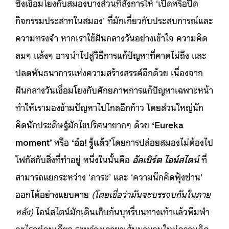
ซึ่งเชื่อมโยงกับสมองบางส่วนที่สั่งการให้ ‘เปิดหรือปิด
กิจกรรมประสาทในสมอง’ ที่มักเกี่ยวกับประสบการณ์และ
ความทรงจำ หากเราใช้ฝันกลางวันอย่างเข้าใจ ความคิด
ลมๆ แล้งๆ อาจนำไปสู่วิธีการแก้ปัญหาที่คาดไม่ถึง และ
ปลดพันธนาการแห่งความสร้างสรรค์อีกด้วย เนื่องจาก
ฝันกลางวันเชื่อมโยงกับศักยภาพการแก้ปัญหาเฉพาะหน้า
ทำให้เรามองข้ามปัญหาไปไกลอีกก้าว โดยส่วนใหญ่นัก
คิดนักประดิษฐ์มักไขปริศนายากๆ ด้วย
‘Eureka
moment’
หรือ
‘อ๋อ! รู้แล้ว’
โดยการปล่อยสมองไม่ต้องไป
โฟกัสกับสิ่งที่ทำอยู่ หนึ่งในนั้นคือ
อัลเบิร์ต ไอน์สไตน์
ที่
สามารถแยกระหว่าง ‘ภาระ’ และ ‘ความนึกคิดฟุ้งซ่าน’
ออกได้อย่างแยบคาย
(โดยเชื่อว่ามันจะบรรจบกันในภาย
หลัง)
ไอน์สไตน์มักเดินเก็บก้นบุหรี่บนทางเท้าแล้วพึมพำ
อะไรอยู่คนเดียว ระหว่างเอายาเส้นมามวนใหม่ความคิด