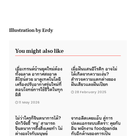
Illustration by Erdy
You might also like
เมื่อเทรนด์บ้านยุคใหม่ต้อง
เมื่อฝันแสนอีโรติก อาจไม่
ทั้งฉลาด อากาศสะอาด
ได้เกิดจากความเง่น?
ดีไซน์สวย มาดูเทคโนโลยี
สำรวจความแตกต่างของ
เครื่องปรับอากาศรุ่นใหม่ที่
ฝันเสียวและฝันเปียก
ตอบโจทย์การใช้ชีวิตในทุก
28 February 2025
มิติ
11 May 2026
ไม่ว่าใครก็จินตนาการได้?
จากอดีตเคยแอ๊บ สู่การ
นักวิจัยชี้ ‘หนู’ สามารถ
ปลดแอกระบบตีตรา: คุยกับ
จินตนาการถึงสิ่งเคยทำ ไม่
มิน พนักงาน foodpanda
ต่างอะไรกับมนุษย์
กับอีกด้านของการเป็น