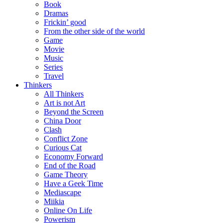
Book
Dramas
Frickin’ good
From the other side of the world
Game
Movie
Music
Series
Travel
Thinkers
All Thinkers
Art is not Art
Beyond the Screen
China Door
Clash
Conflict Zone
Curious Cat
Economy Forward
End of the Road
Game Theory
Have a Geek Time
Mediascape
Miikia
Online On Life
Powerism