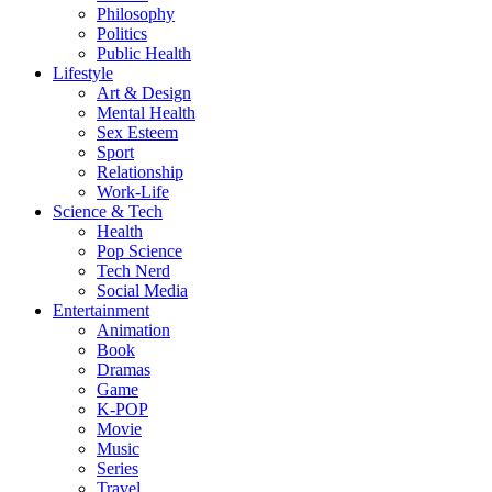
Philosophy
Politics
Public Health
Lifestyle
Art & Design
Mental Health
Sex Esteem
Sport
Relationship
Work-Life
Science & Tech
Health
Pop Science
Tech Nerd
Social Media
Entertainment
Animation
Book
Dramas
Game
K-POP
Movie
Music
Series
Travel