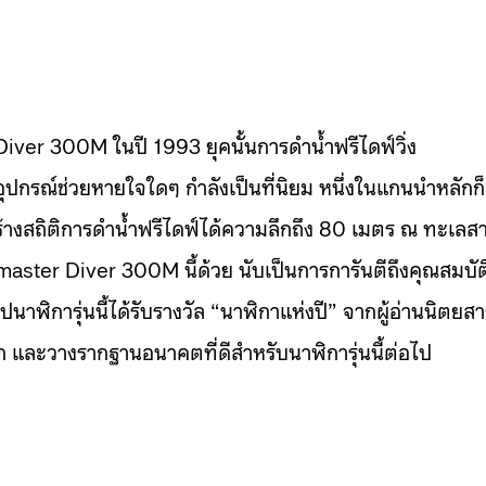
ver 300M ในปี 1993 ยุคนั้นการดำน้ำฟรีไดฟ์วิ่ง
ุปกรณ์ช่วยหายใจใดๆ กำลังเป็นที่นิยม หนึ่งในแกนนำหลักก็
สร้างสถิติการดำน้ำฟรีไดฟ์ได้ความลึกถึง 80 เมตร ณ ทะเลส
aster Diver 300M นี้ด้วย นับเป็นการการันตีถึงคุณสมบัต
าฬิการุ่นนี้ได้รับรางวัล “นาฬิกาแห่งปี” จากผู้อ่านนิตยสา
 และวางรากฐานอนาคตที่ดีสำหรับนาฬิการุ่นนี้ต่อไป