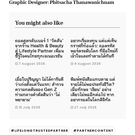
Graphic Designer: Phitsacha Thanawanichnam
You might also like
ถอดสูตรลับเบอร์ 1 ‘วัตสัน’
อยากเริ่มลงทุน แต่แค่เห็น
จากร้าน Health & Beauty
กราฟก็ท้อแล้ว: ถอดรหัส
สู่ Lifestyle Partner เพื่อน
พอร์ตระดับโลก ที่มือใหม่ก็
ซี้รู้ใจคนไทยทุกเจเนอเรชัน
เข้าใจและทำตามได้ทันที
7 August 2026
4 August 2026
เมื่อใบปริญญา ไม่ได้การันตี
พิมพ์หนังสือแทบตาย แต่
ว่าเก่งตั้งแต่วันแรก: สำรวจ
รายได้ไม่พอประทังชีวิต?
ความกดดันของ Gen Z
เมื่อทักษะ ‘เขียน’ อย่าง
ท่ามกลางคำตัดสินว่า ‘ไม่
เดียวไม่พออีกต่อไป หาก
พยายาม’
อยากรอดในโลกดิจิทัล
31 July 2026
27 July 2026
#LIFELONGTRUSTEDPARTNER
#PARTNERCONTENT