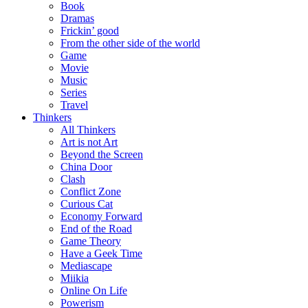
Book
Dramas
Frickin’ good
From the other side of the world
Game
Movie
Music
Series
Travel
Thinkers
All Thinkers
Art is not Art
Beyond the Screen
China Door
Clash
Conflict Zone
Curious Cat
Economy Forward
End of the Road
Game Theory
Have a Geek Time
Mediascape
Miikia
Online On Life
Powerism