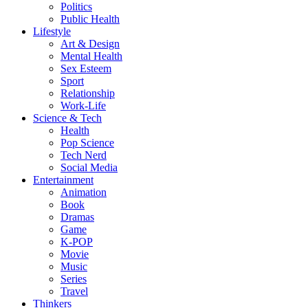
Politics
Public Health
Lifestyle
Art & Design
Mental Health
Sex Esteem
Sport
Relationship
Work-Life
Science & Tech
Health
Pop Science
Tech Nerd
Social Media
Entertainment
Animation
Book
Dramas
Game
K-POP
Movie
Music
Series
Travel
Thinkers