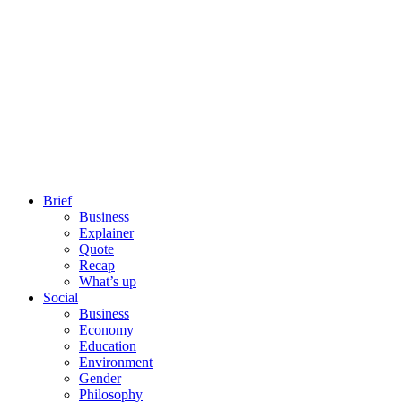
Brief
Business
Explainer
Quote
Recap
What’s up
Social
Business
Economy
Education
Environment
Gender
Philosophy