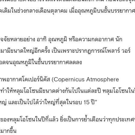
าดเดิมในช่วงกลางเดือนตุลาคม เมื่ออุณหภูมิบนชั้นบรรยากา
ปัจจัยหลายอย่าง อาทิ อุณหภูมิ หรือความกดอากาศ นัก
ับมามีขนาดใหญ่อีกครั้ง เป็นเพราะปรากฎการณ์โพลาร์ วอร์
ลอดจนอุณหภูมิในชั้นบรรยากาศลดลง
าสภาพอากาศโคเปอร์นิคัส (Copernicus Atmosphere
ที่ทำให้หลุมโอโซนมีขนาดต่างกันไปในแต่ละปี หลุมโอโซนใน
ใหญ่ และเป็นไปได้ว่าใหญ่ที่สุดในรอบ 15 ปี”
ของหลุมโอโซนในปีที่แล้ว ยิ่งเป็นการย้ำเตือนว่าทุกประเทศท
มากขึ้น