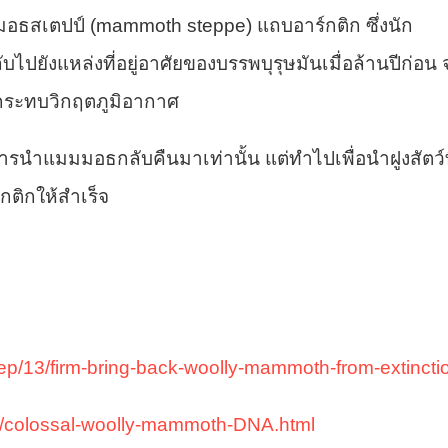
อธสเตปป์ (mammoth steppe) แถบอาร์กติก ซึ่งนัก
ปยังแหล่งที่อยู่อาศัยของบรรพบุรุษมันเมื่อล้านปีก่อน 
กผลกระทบวิกฤตภูมิอากาศ
รนำแมมมอธกลับคืนมาเท่านั้น แต่ทำไปเพื่อนำฝูงสัตว์ท
กติกให้สำเร็จ
ep/13/firm-bring-back-woolly-mammoth-from-extincti
e/colossal-woolly-mammoth-DNA.html