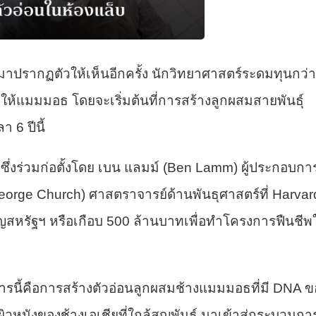
ปรากฏตัวให้เห็นอีกครั้ง นักวิทยาศาสตร์ระดมทุนกว่า
ให้แมมมอธ โดยจะเริ่มต้นที่การสร้างลูกผสมสายพันธุ์
 6 ปีนี้
ซึ่งร่วมก่อตั้งโดย เบน แลมม์ (Ben Lamm) ผู้ประกอบกา
eorge Church) ศาสตราจารย์ด้านพันธุศาสตร์ที่ Harvar
ญสหรัฐฯ หรือเกือบ 500 ล้านบาทเพื่อทำโครงการฟืนชีพใ
รนี้คือการสร้างตัวอ่อนลูกผสมช้างแมมมอธที่มี DNA ข
นังของช้างเอเชียที่ใกล้สูญพันธุ์ มาเข้าสู่กระบวน
กา