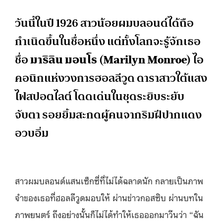
วันนี้ในปี 1926 สาวน้อยผมบลอนด์ได้ถือ
กำเนิดขึ้นในชื่อหนึ่ง แต่ทั้งโลกจะรู้จักเธอ
ชื่อ
มาริลิน มอนโร (
Marilyn Monroe)
ไอ
คอนิกแห่งวงการฮอลลีวูด ดาราสาวใต้แสง
ไฟสปอตไลต์ โดดเด่นในชุดระยิบระยับ
จับตา รอยยิ้มสะกดผู้คนจากริมฝีปากแดง
อวบอิ่ม
สาวผมบลอนด์แสนเซ็กซี่ที่ไม่ได้ฉลาดนัก กลายเป็นภาพ
จำของเธอที่ฮอลลีวูดมอบให้ ผ่านข่าวกอสซิบ ผ่านบทใน
ภาพยนตร์ ถึงอย่างนั้นก็ไม่ได้ทำให้เธอออกมาวีนว่า “ฉัน