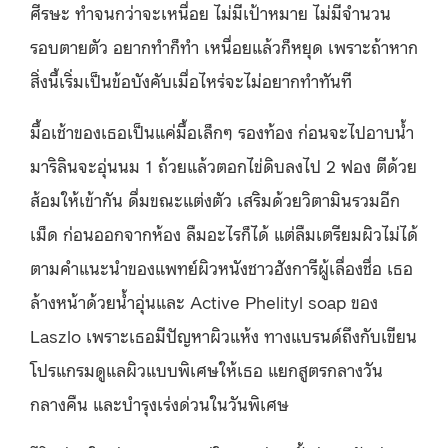
ศีรษะ ทำจนกว่าจะเหนื่อย ไม่มีเป้าหมาย ไม่มีจำนวน
รอบตายตัว อยากทำก็ทำ เหนื่อยแล้วก็หยุด เพราะถ้าหาก
สิ่งนี้เริ่มเป็นข้อบังคับเมื่อไหร่จะไม่อยากทำทันที
มื้อเช้าของเธอเป็นแค่มื้อเล็กๆ รองท้อง ก่อนจะไปอาบน้ำ
มาริลินจะอุ่นนม 1 ถ้วยแล้วตอกไข่ดิบลงไป 2 ฟอง ตีด้วย
ส้อมให้เข้ากัน ดื่มขณะแต่งตัว เสริมด้วยวิตามินรวมอีก
เม็ด ก่อนออกจากห้อง ลืมอะไรก็ได้ แต่ลืมเตรียมผิวไม่ได้
ตามคำแนะนำของแพทย์ผิวหนังชาวฮังการีผู้เลื่องชื่อ เธอ
ล้างหน้าด้วยน้ำอุ่นและ Active Phelityl soap ของ
Laszlo เพราะเธอมีปัญหาผิวแห้ง ทางแบรนด์ถึงกับเขียน
โปรแกรมดูแลผิวแบบพิเศษให้เธอ แยกสูตรกลางวัน
กลางคืน และบำรุงเร่งด่วนในวันพิเศษ