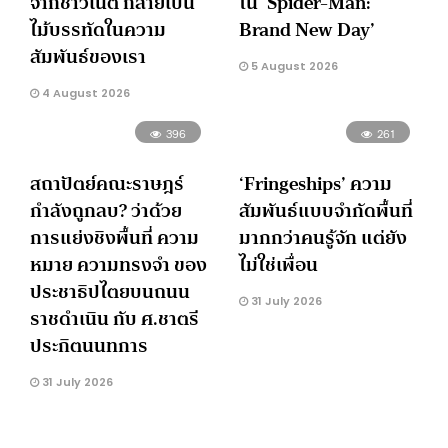
จากชาวเน็ต กลายเป็น
ใน ‘Spider-Man:
ไม้บรรทัดในความ
Brand New Day’
สัมพันธ์ของเรา
5 August 2026
4 August 2026
396
261
สถาปัตย์คณะราษฎร์
‘Fringeships’ ความ
กำลังถูกลบ? ว่าด้วย
สัมพันธ์แบบจำกัดพื้นที่
การแย่งชิงพื้นที่ ความ
มากกว่าคนรู้จัก แต่ยัง
หมาย ความทรงจำ ของ
ไม่ใช่เพื่อน
ประชาธิปไตยบนถนน
31 July 2026
ราชดำเนิน กับ ศ.ชาตรี
ประกิตนนทการ
31 July 2026