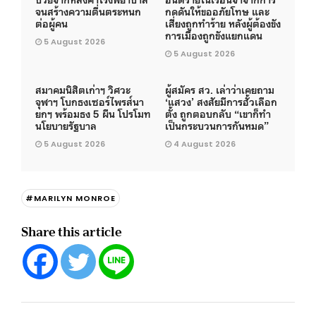
จนสร้างความตื่นตระหนก
กดดันให้ขออภัยโทษ และ
ต่อผู้คน
เสี่ยงถูกทำร้าย หลังผู้ต้องขัง
การเมืองถูกขังแยกแดน
5 August 2026
5 August 2026
สมาคมนิสิตเก่าฯ วิศวะ
ผู้สมัคร สว. เล่าว่าเคยถาม
จุฬาฯ โบกธงเซอร์ไพรส์นา
‘แสวง’ สงสัยมีการฮั้วเลือก
ยกฯ พร้อมธง 5 ผืน โปรโมท
ตั้ง ถูกตอบกลับ “เขาก็ทำ
นโยบายรัฐบาล
เป็นกระบวนการกันหมด”
5 August 2026
4 August 2026
#MARILYN MONROE
Share this article