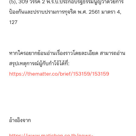
(5), 309 วรรค 2 พ.ร.บ.ประกอบรัฐธรรมนูญว่าด้วยการ
ป้องกันและปราบปรามการทุจริต พ.ศ. 2561 มาตรา 4,
127
หากใครอยากย้อนอ่านเรื่องราวโดยละเอียด สามารถอ่าน
สรุปเหตุการณ์ผู้กับกำโจ้ได้ที่:
https://thematter.co/brief/153159/153159
อ้างอิงจาก
https://www.matichon.co.th/news-