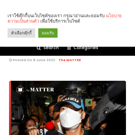
เราใช้คุ๊กกี้บนเว็บไซต์ของเรา กรุณาอ่านและยอมรับ
นโยบาย
BRIEF
900
ความเป็นส่วนตัว
เพื่อใช้บริการเว็บไซต์
ศาลสั่งประหารชีวิต ‘อดีตผู้กำกับโจ้’
ตัวเลือกคุ๊กกี้
ยอมรับ
แต่ลดโทษให้เหลือจำคุกตลอดชีวิต
เพราะมีการเยียวยาผู้เสียหาย
Search
Categories
Posted On 8 June 2022
The MATTER
คุณกำลังอ่าน: