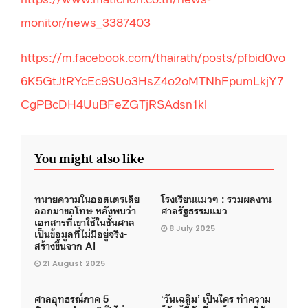
monitor/news_3387403
https://m.facebook.com/thairath/posts/pfbid0vo
6K5GtJtRYcEc9SUo3HsZ4o2oMTNhFpumLkjY7
CgPBcDH4UuBFeZGTjRSAdsn1kl
You might also like
ทนายความในออสเตรเลีย
โรงเรียนแมวๆ : รวมผลงาน
ออกมาขอโทษ หลังพบว่า
ศาลรัฐธรรมแมว
เอกสารที่เขาใช้ในชั้นศาล
8 July 2025
เป็นข้อมูลที่ไม่มีอยู่จริง-
สร้างขึ้นจาก AI
21 August 2025
ศาลอุทธรณ์ภาค 5
‘วันเฉลิม’ เป็นใคร ทำความ