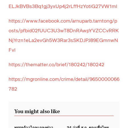
ELJkBVBs3Bq1gj3yxUp4j2rLffHzYotiG27VW1ml
https://www.facebook.com/arnuparb.tarntong/p
osts/pfbid02fUUC3U3wT8DnRAwpYVZCCvRRK
NjYrzn1eLa2evGh5W3Rar3sSKDJPJ89EGmnwN
Fvl
https://thematter.co/brief/180242/180242
https://mgronline.com/crime/detail/9650000066
782
You might also like
พรรคก้าวไกลแถลงข่าว
34 ว่าที่ ส.ก. ของเพื่อไทย-