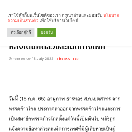
เราใช้คุ๊กกี้บนเว็บไซต์ของเรา กรุณาอ่านและยอมรับ
นโยบาย
BRIEF
1.6K
ความเป็นส่วนตัว
เพื่อใช้บริการเว็บไซต์
‘อานุภาพ ธารทอง’ ส.ก.เขตสาทร
Search
Categories
ตัวเลือกคุ๊กกี้
ยอมรับ
ประกาศลาออกจากพรรคก้าวไกล
หลังโดนคดีล่วงละเมิดทางเพศ
คุณกำลังอ่าน:
Posted On 15 July 2022
The MATTER
วันนี้
(15
ก
.
ค
. 65)
อานุภาพ ธารทอง ส
.
ก
.
เขตสาทร จาก
พรรคก้าวไกล ประกาศลาออกจากพรรคก้าวไกลและการ
เป็นสมาชิกพรรคก้าวไกลตั้งแต่วันนี้เป็นต้นไป หลังถูก
แจ้งความข้อหาล่วงละเมิดทางเพศที่มีผู้เสียหายเป็นผู้