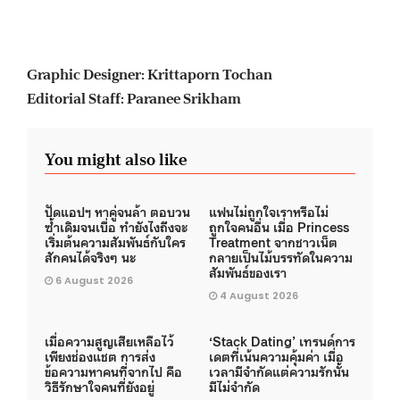
Graphic Designer: Krittaporn Tochan
Editorial Staff: Paranee Srikham
You might also like
ปัดแอปฯ หาคู่จนล้า ตอบวน
แฟนไม่ถูกใจเราหรือไม่
ซ้ำเดิมจนเบื่อ ทำยังไงถึงจะ
ถูกใจคนอื่น เมื่อ Princess
เริ่มต้นความสัมพันธ์กับใคร
Treatment จากชาวเน็ต
สักคนได้จริงๆ นะ
กลายเป็นไม้บรรทัดในความ
สัมพันธ์ของเรา
6 August 2026
4 August 2026
เมื่อความสูญเสียเหลือไว้
‘Stack Dating’ เทรนด์การ
เพียงช่องแชต การส่ง
เดตที่เน้นความคุ้มค่า เมื่อ
ข้อความหาคนที่จากไป คือ
เวลามีจำกัดแต่ความรักนั้น
วิธีรักษาใจคนที่ยังอยู่
มีไม่จำกัด