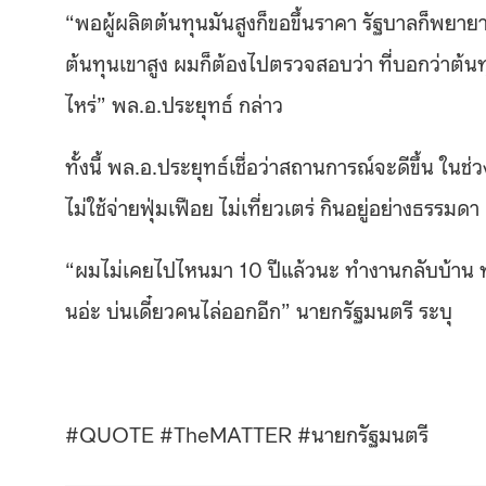
“
พอผู้ผลิตต้นทุนมันสูงก็ขอขึ้นราคา รัฐบาลก็พยาย
ต้นทุนเขาสูง ผมก็ต้องไปตรวจสอบว่า ที่บอกว่าต้นทุ
ไหร่
”
พล
.
อ
.
ประยุทธ์ กล่าว
ทั้งนี้ พล
.
อ
.
ประยุทธ์เชื่อว่าสถานการณ์จะดีขึ้น ใ
ไม่ใช้จ่ายฟุ่มเฟือย ไม่เที่ยวเตร่ กินอยู่อย่างธรรมดา
“
ผมไม่เคยไปไหนมา
10
ปีแล้วนะ ทำงานกลับบ้าน 
นอ่ะ บ่นเดี๋ยวคนไล่ออกอีก
”
นายกรัฐมนตรี ระบุ
#QUOTE #TheMATTER #
นายกรัฐมนตรี