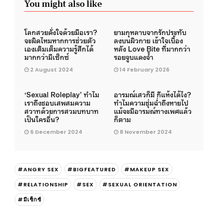
You might also like
โลกสวยดั่งใจด้วยมือเรา?
ยามกุหลาบจากรักประทับ
จะผิดไหมหากการช่วยตัว
ลงบนผิวกาย เข้าใจเบื้อง
เองเติมเต็มความรู้สึกได้
หลัง Love Bite ที่มากกว่า
มากกว่ามีเซ็กซ์
รอยจูบแดงจ้ำ
2 August 2024
14 February 2026
‘Sexual Roleplay’ ทำไม
อารมณ์เสวก็มี กีแห้งได้ไง?
เราถึงชอบเสพสมความ
ทำไมความชุ่มฉ่ำถึงหายไป
สวาทด้วยการสวมบทบาท
แม้จะมีอารมณ์ทางเพศแล้ว
เป็นใครอื่น?
ก็ตาม
6 December 2024
8 November 2024
#ANGRY SEX
#BIGFEATURED
#MAKEUP SEX
#RELATIONSHIP
#SEX
#SEXUAL ORIENTATION
#มีเซ็กซ์