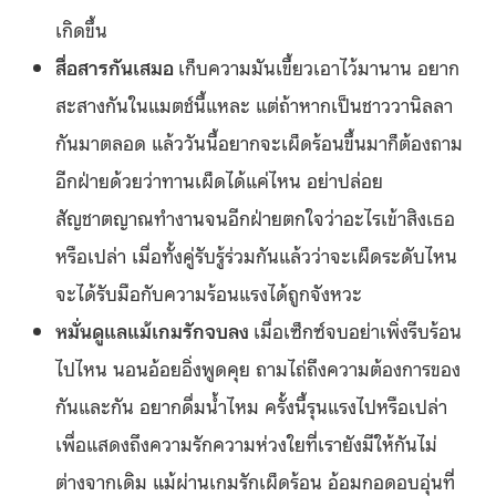
เกิดขึ้น
สื่อสารกันเสมอ
เก็บความมันเขี้ยวเอาไว้มานาน อยาก
สะสางกันในแมตช์นี้แหละ แต่ถ้าหากเป็นชาววานิลลา
กันมาตลอด แล้ววันนี้อยากจะเผ็ดร้อนขึ้นมาก็ต้องถาม
อีกฝ่ายด้วยว่าทานเผ็ดได้แค่ไหน อย่าปล่อย
สัญชาตญาณทำงานจนอีกฝ่ายตกใจว่าอะไรเข้าสิงเธอ
หรือเปล่า เมื่อทั้งคู่รับรู้ร่วมกันแล้วว่าจะเผ็ดระดับไหน
จะได้รับมือกับความร้อนแรงได้ถูกจังหวะ
หมั่นดูแลแม้เกมรักจบลง
เมื่อเซ็กซ์จบอย่าเพิ่งรีบร้อน
ไปไหน นอนอ้อยอิ่งพูดคุย ถามไถ่ถึงความต้องการของ
กันและกัน อยากดื่มน้ำไหม ครั้งนี้รุนแรงไปหรือเปล่า
เพื่อแสดงถึงความรักความห่วงใยที่เรายังมีให้กันไม่
ต่างจากเดิม แม้ผ่านเกมรักเผ็ดร้อน อ้อมกอดอบอุ่นที่