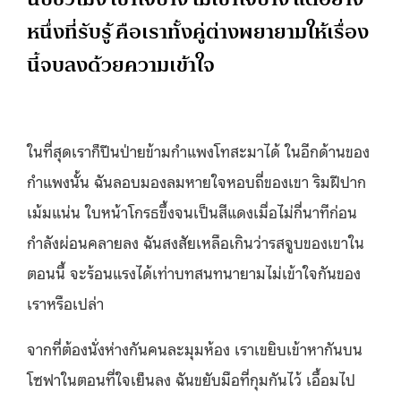
หนึ่งที่รับรู้ คือเราทั้งคู่ต่างพยายามให้เรื่อง
นี้จบลงด้วยความเข้าใจ
ในที่สุดเราก็ปีนป่ายข้ามกำแพงโทสะมาได้ ในอีกด้านของ
กำแพงนั้น ฉันลอบมองลมหายใจหอบถี่ของเขา ริมฝีปาก
เม้มแน่น ใบหน้าโกรธขึ้งจนเป็นสีแดงเมื่อไม่กี่นาทีก่อน
กำลังผ่อนคลายลง ฉันสงสัยเหลือเกินว่ารสจูบของเขาใน
ตอนนี้ จะร้อนแรงได้เท่าบทสนทนายามไม่เข้าใจกันของ
เราหรือเปล่า
จากที่ต้องนั่งห่างกันคนละมุมห้อง เราเขยิบเข้าหากันบน
โซฟาในตอนที่ใจเย็นลง ฉันขยับมือที่กุมกันไว้ เอื้อมไป