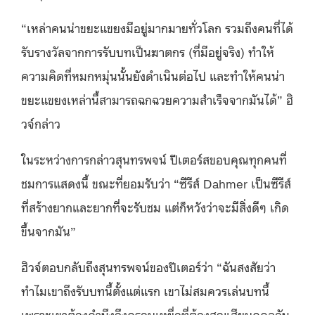
“เหล่าคนน่าขยะแขยงมีอยู่มากมายทั่วโลก รวมถึงคนที่ได้
รับรางวัลจากการรับบทเป็นฆาตกร (ที่มีอยู่จริง) ทำให้
ความคิดที่หมกหมุ่นนั้นยังดำเนินต่อไป และทำให้คนน่า
ขยะแขยงเหล่านี้สามารถฉกฉวยความสำเร็จจากมันได้” ฮิ
วจ์กล่าว
ในระหว่างการกล่าวสุนทรพจน์ ปีเตอร์สขอบคุณทุกคนที่
ชมการแสดงนี้ ขณะที่ยอมรับว่า “ซีรีส์ Dahmer เป็นซีรีส์
ที่สร้างยากและยากที่จะรับชม แต่ก็หวังว่าจะมีสิ่งดีๆ เกิด
ขึ้นจากมัน”
ฮิวจ์ตอบกลับถึงสุนทรพจน์ของปีเตอร์ว่า “ฉันสงสัยว่า
ทำไมเขาถึงรับบทนี้ตั้งแต่แรก เขาไม่สมควรเล่นบทนี้
เพราะเขาต้องคำนึงถึงครอบเหยื่อที่ต้องสูญเสียบุคคลอัน