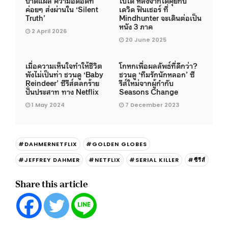
บาดแผล ความอึดอัดที่
ไปได้ หลังจากได้คุยกับ
ค่อยๆ ส่งผ่านใน ‘Silent
เดวิด ฟินเชอร์ ที่
Truth’
Mindhunter จะเดินต่อเป็น
หนัง 3 ภาค
2 April 2026
20 June 2025
เมื่อความเห็นใจทำให้ชีวิต
โกหกเพื่อผลลัพธ์ที่ดีกว่า?
พังไม่เป็นท่า ชวนดู ‘Baby
ชวนดู ‘ทีมรักนักหลอก’ ซี
Reindeer’ ซีรีส์ตลกร้าย
รีส์ใหม่จากผู้กำกับ
ปั่นประสาท ทาง Netflix
Seasons Change
1 May 2024
7 December 2023
#DAHMERNETFLIX
#GOLDEN GLOBES
#JEFFREY DAHMER
#NETFLIX
#SERIAL KILLER
#ซีรีส์
Share this article