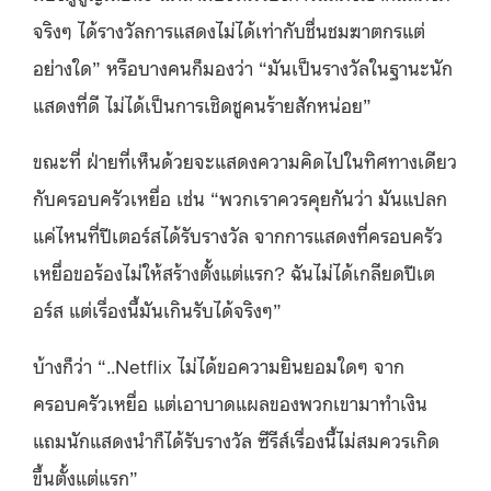
จริงๆ ได้รางวัลการแสดงไม่ได้เท่ากับชื่นชมฆาตกรแต่
อย่างใด” หรือบางคนก็มองว่า “มันเป็นรางวัลในฐานะนัก
แสดงที่ดี ไม่ได้เป็นการเชิดชูคนร้ายสักหน่อย”
ขณะที่ ฝ่ายที่เห็นด้วยจะแสดงความคิดไปในทิศทางเดียว
กับครอบครัวเหยื่อ เช่น “พวกเราควรคุยกันว่า มันแปลก
แค่ไหนที่ปีเตอร์สได้รับรางวัล จากการแสดงที่ครอบครัว
เหยื่อขอร้องไม่ให้สร้างตั้งแต่แรก? ฉันไม่ได้เกลียดปีเต
อร์ส แต่เรื่องนี้มันเกินรับได้จริงๆ”
บ้างก็ว่า “..Netflix ไม่ได้ขอความยินยอมใดๆ จาก
ครอบครัวเหยื่อ แต่เอาบาดแผลของพวกเขามาทำเงิน
แถมนักแสดงนำก็ได้รับรางวัล ซีรีส์เรื่องนี้ไม่สมควรเกิด
ขึ้นตั้งแต่แรก”