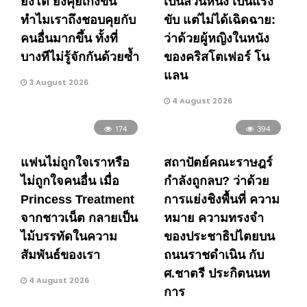
ยิ่งโต ยิ่งคุยเก่งขึ้น
เป็นส่วนหนึ่ง เป็นแรง
ทำไมเราถึงชอบคุยกับ
ขับ แต่ไม่ได้เฉิดฉาย:
คนอื่นมากขึ้น ทั้งที่
ว่าด้วยผู้หญิงในหนัง
บางทีไม่รู้จักกันด้วยซ้ำ
ของคริสโตเฟอร์ โน
แลน
3 August 2026
4 August 2026
174
394
แฟนไม่ถูกใจเราหรือ
สถาปัตย์คณะราษฎร์
ไม่ถูกใจคนอื่น เมื่อ
กำลังถูกลบ? ว่าด้วย
Princess Treatment
การแย่งชิงพื้นที่ ความ
จากชาวเน็ต กลายเป็น
หมาย ความทรงจำ
ไม้บรรทัดในความ
ของประชาธิปไตยบน
สัมพันธ์ของเรา
ถนนราชดำเนิน กับ
ศ.ชาตรี ประกิตนนท
4 August 2026
การ