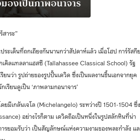
ไร้สาระ”
นประเด็นที่ถกเถียงกันนานกว่าสัปดาห์แล้ว เมื่อโฮป การ์รัสกี
ก
เคิล
แทลลาแฮสซี (Tallahassee Classical School) รัฐ
ียนว่า รูปถ่ายของรูปปั้นเดวิด ซึ่งเป็นผลงานชิ้นเอกจากยุค
ห้นักเรียนดูเป็น ‘ภาพลามกอนาจาร’
นโดยมีเกลันเจโล
(Michelangelo)
ระหว่างปี 1501-1504
ซึ่
ance) อย่างไรก็ตาม เดวิดถือเป็นหนึ่งในรูปสลักหินที่น่า
ับการยอมรับว่า เป็นสัญลักษณ์แห่งความงามของพละกำลัง แ
ยม