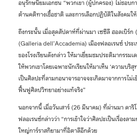
อนุรักษนิยมเอกชน
“พวกเขา (ผู้ปกครอง) ไม่ชอบกา
ต้าน
คติทางเชื้อชาติ และการเลือกปฏิบัติ
ในสังคมให้
ถึงกระนั้น เมื่อสุดสัปดาห์ที่ผ่านมา เซ
ซีลี ฮอลเบิร์ก
(Galleria dell’Accademia
) เมือง
ฟลอเรนซ์ ประเ
ของโรงเรียนดังกล่าว ให้มาเยี่ยมชมประติมากรรมเ
ให้พวกเขาโดยเฉพาะนักเรียนให้มาเห็น ‘ความบริสุทธิ์’
เป็นศิลปะที่ลามกอนาจารอาจจะเกิดมาจากการไม่เข
ฟื้นฟูศิลปวิทยาอย่างแท้จริง”
นอกจากนี้ เมื่อวันเสาร์ (26 มีนาคม) ที่ผ่านมา ดาริ
ฟลอเรนซ์กล่าวว่า “การเข้าใจว่าศิลปะเป็นเรื่องลา
ใหญ่การ์ราสกิยามาที่อิตาลีอีกด้วย