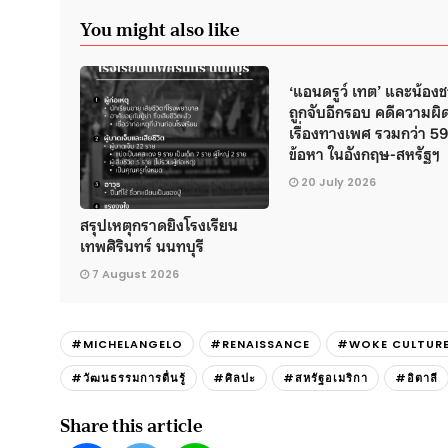
You might also like
‘แอนดรูว์ เทต’ และน้อง
ถูกจับอีกรอบ คดีความผิ
เรื่องทางเพศ รวมกว่า 5
ข้อหา ในอังกฤษ-สหรัฐฯ
20 July 2026
สรุปเหตุกราดยิงโรงเรียน
เทพศิรินทร์ นนทบุรี
7 August 2026
#MICHELANGELO
#RENAISSANCE
#WOKE CULTUR
#วัฒนธรรมการตื่นรู้
#ศิลปะ
#สหรัฐอเมริกา
#อิตาลี
Share this article