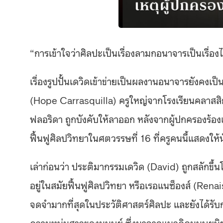
“การเข้าใจว่าศิลปะเป็นเรื่องลามกอนาจารเป็นเรื่อง
เรื่องรูปปั้นเดวิดเข้าข่ายเป็นผลงานอนาจารยังคงเป็
(
Hope Carrasquilla) ครูใหญ่จากโรงเรียนคลาสสิ
ฟลอริดา ถูกบังคับให้ลาออก หลังจากผู้ปกครองร้องเร
ฟื้นฟูศิลปวิทยาในศตวรรษที่ 16 ที่ครูคนนี้แสดงใ
เล่าก่อนว่า ประติมากรรมเดวิด (David) ถูกสลักขึ้
อยู่ใน
สมัยฟื้นฟูศิลปวิทยา
หรือเรอแนซ็องส์ (Renaiss
จดจำมากที่สุดในประวัติศาสตร์ศิลปะ และยังได้ร
ความหนุ่มสาวของมนุษย์ ซึ่งมาจากแนวคิด
มนุษยนิ