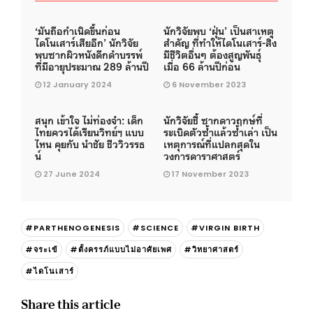
‘มันถือกำเนิดขึ้นก่อน
นักวิจัยพบ ‘ฝุ่น’ เป็นสาเหตุ
ไดโนเสาร์เสียอีก’ นักวิจัย
สำคัญ ที่ทำให้ไดโนเสาร์-สิ่ง
พบซากผิวหนังดึกดําบรรพ์
มีชีวิตอื่นๆ ต้องสูญพันธุ์
ที่มีอายุประมาณ 289 ล้านปี
เมื่อ 66 ล้านปีก่อน
12 January 2024
6 November 2023
สนุก เข้าใจ ไม่ท่องจำ: เด็ก
นักวิจัยชี้ ซากดาวฤกษ์ที่
ไทยควรได้เรียนวิทย์ฯ แบบ
ระเบิดตัวซ้ำแล้วซ้ำเล่า เป็น
ไหน คุยกับ นำชัย ชีววิวรรธ
เหตุการณ์ที่แปลกสุดใน
น์
วงการดาราศาสตร์
27 June 2024
17 November 2023
#PARTHENOGENESIS
#SCIENCE
#VIRGIN BIRTH
#จระเข้
#ตั้งครรภ์แบบไม่อาศัยเพศ
#วิทยาศาสตร์
#ไดโนเสาร์
Share this article