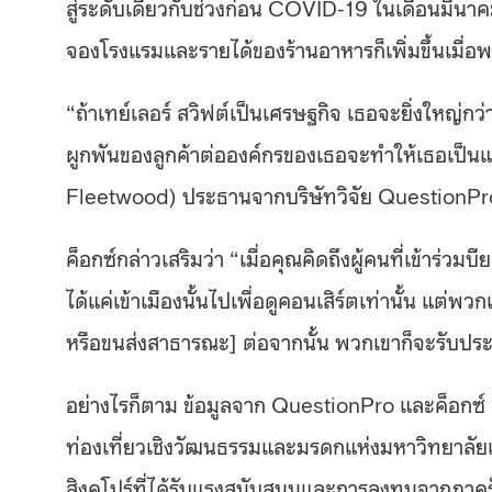
สู่ระดับเดียวกับช่วงก่อน COVID-19 ในเดือนมีนา
จองโรงแรมและรายได้ของร้านอาหารก็เพิ่มขึ้นเมื่อพว
“ถ้าเทย์เลอร์ สวิฟต์เป็นเศรษฐกิจ เธอจะยิ่งใหญ
ผูกพันของลูกค้าต่อองค์กรของเธอจะทําให้เธอเป็นแบ
Fleetwood) ประธานจากบริษัทวิจัย QuestionPro
ค็อกซ์กล่าวเสริมว่า “เมื่อคุณคิดถึงผู้คนที่เข้าร่วม
ได้แค่เข้าเมืองนั้นไปเพื่อดูคอนเสิร์ตเท่านั้น แต่พว
หรือขนส่งสาธารณะ] ต่อจากนั้น พวกเขาก็จะรับประท
อย่างไรก็ตาม ข้อมูลจาก QuestionPro และค็อกซ
ท่องเที่ยวเชิงวัฒนธรรมและมรดกแห่งมหาวิทยาลัย
สิงคโปร์ที่ได้รับแรงสนับสนุนและการลงทุนจากภาครัฐ