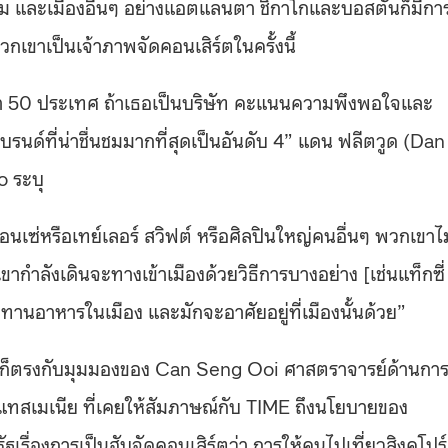
คม และเมืองอื่นๆ อย่างแอตแลนตา ชิกาโกและบอสตันก็มีกา
กเขาเป็นเจ้าภาพจัดคอนเสิร์ตในครั้งนี้
่กว่า 50 ประเทศ ถ้าเธอเป็นบริษัท คะแนนความพึงพอใจและ
รนด์ที่น่าชื่นชมมากที่สุดเป็นอันดับ 4” แดน ฟลีตวูด (Dan
 ระบุ
บียอนเซ่หรือเทย์เลอร์ สวิฟต์ หรือศิลปินใหญ่คนอื่นๆ พวกเขาไม
กเขากำลังเดินจะทางเข้าเมืองด้วยวิธีการบางอย่าง [เช่นแท็กซี่
านอาหารในเมือง และมักจะอาศัยอยู่ที่เมืองนั้นด้วย”
์ ก็ตรงกับมุมมองของ Can Seng Ooi ศาสตราจารย์ด้านกา
แทสเมเนีย ที่เคยให้สัมภาษณ์กับ TIME ถึงนโยบายของ
เรื่องการเป็นฮับจัดคอนเสิร์ตว่า การให้คนไปเที่ยวสิงคโปร์