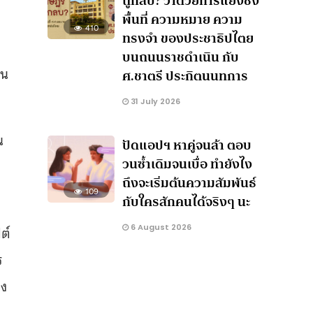
ถูกลบ? ว่าด้วยการแย่งชิง
พื้นที่ ความหมาย ความ
410
ทรงจำ ของประชาธิปไตย
บนถนนราชดำเนิน กับ
ใน
ศ.ชาตรี ประกิตนนทการ
31 July 2026
น
ปัดแอปฯ หาคู่จนล้า ตอบ
วนซ้ำเดิมจนเบื่อ ทำยังไง
ถึงจะเริ่มต้นความสัมพันธ์
109
กับใครสักคนได้จริงๆ นะ
6 August 2026
ต์
ร
อง