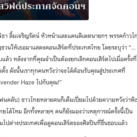
พิธา ลิ้มเจริญรัตน์ หัวหน้าและแคนดิเดตนายกฯ พรรคก้าวไ
ชิญชวนให้เธอมาแสดงคอนเสิร์ตที่ประเทศไทย โดยระบุว่า “…
้ว หลังจากที่คุณจำเป็นต้องยกเลิกคอนเสิร์ตไปเมื่อครั้งที่
้ง ดังนั้นเราทุกคนหวังว่าจะได้ต้อนรับคุณสู่ประเทศที่
vender Haze ไปกับคุณ!”
ื่อแฟนคลับ) ชาวไทยหลายคนก็เต็มเปี่ยมไปด้วยความหวังว่าพิ
ได้ไหม อีกทั้งหลายๆ คนก็ยังมองว่าเหตุการณ์ครั้งนี้เป็น
ปต่างประเทศเพื่อดูคอนเสิร์ตของศิลปินที่ชื่นชอบแล้ว