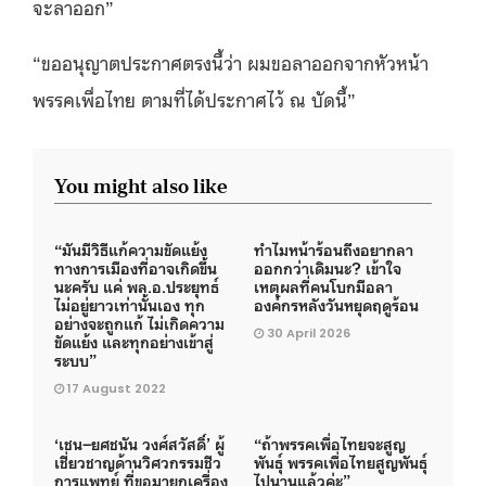
จะลาออก
”
“
ขออนุญาตประกาศตรงนี้ว่า ผมขอลาออกจากหัวหน้า
พรรคเพื่อไทย ตามที่ได้ประกาศไว้ ณ บัดนี้
”
You might also like
“มันมีวิธีแก้ความขัดแย้ง
ทำไมหน้าร้อนถึงอยากลา
ทางการเมืองที่อาจเกิดขึ้น
ออกกว่าเดิมนะ? เข้าใจ
นะครับ แค่ พล.อ.ประยุทธ์
เหตุผลที่คนโบกมือลา
ไม่อยู่ยาวเท่านั้นเอง ทุก
องค์กรหลังวันหยุดฤดูร้อน
อย่างจะถูกแก้ ไม่เกิดความ
30 April 2026
ขัดแย้ง และทุกอย่างเข้าสู่
ระบบ”
17 August 2022
‘เชน–ยศชนัน วงศ์สวัสดิ์’ ผู้
“ถ้าพรรคเพื่อไทยจะสูญ
เชี่ยวชาญด้านวิศวกรรมชีว
พันธุ์ พรรคเพื่อไทยสูญพันธุ์
การแพทย์ ที่ขอมายกเครื่อง
ไปนานแล้วค่ะ”