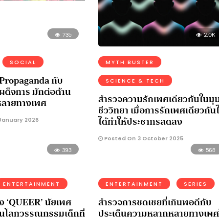
735
2.0K
SOCIAL
MYTH BUSTER
y Propaganda กับ
SCIENCE & TECH
เผด็จการ มักต่อต้าน
สำรวจความรักเพศเดียวกันในมุ
หลายทางเพศ
ชีววิทยา เมื่อการรักเพศเดียวกันไ
ได้ทำให้ประชากรลดลง
January 2026
Posted On 3 October 2025
393
568
ENTERTAINMENT
ENTERTAINMENT
SERIES
่อง ‘QUEER’ นัยเพศ
สำรวจการชดเชยที่เกินพอดีกับ
นโลกวรรณกรรมเด็กที่
ประเด็นความหลากหลายทางเพศ