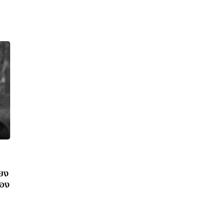
ียง
มอง