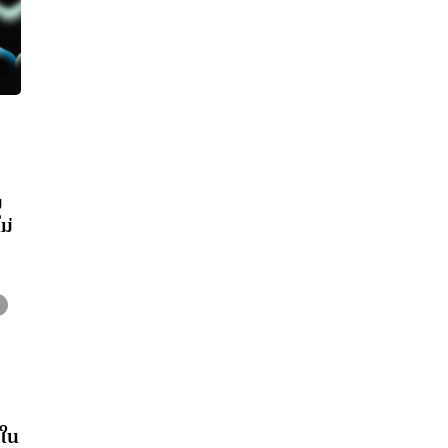
ม
ม่
ใน