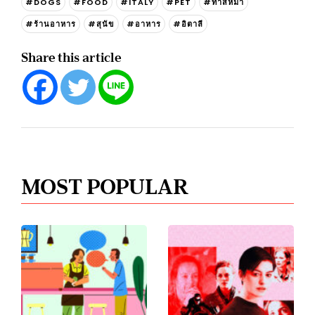
#DOGS
#FOOD
#ITALY
#PET
#ทาสหมา
#ร้านอาหาร
#สุนัข
#อาหาร
#อิตาลี
Share this article
MOST POPULAR