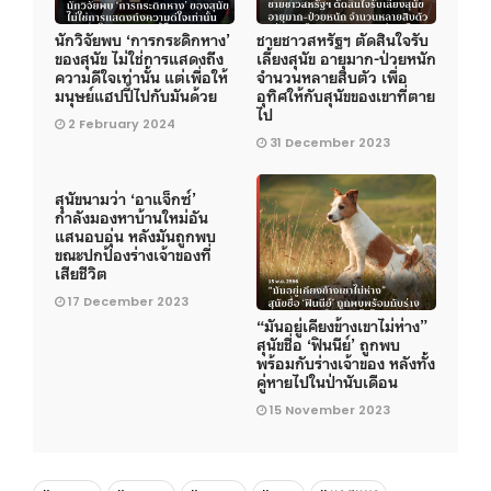
นักวิจัยพบ ‘การกระดิกหาง’
ชายชาวสหรัฐฯ ตัดสินใจรับ
ของสุนัข ไม่ใช่การแสดงถึง
เลี้ยงสุนัข อายุมาก-ป่วยหนัก
ความดีใจเท่านั้น แต่เพื่อให้
จำนวนหลายสิบตัว เพื่อ
มนุษย์แฮปปี้ไปกับมันด้วย
อุทิศให้กับสุนัขของเขาที่ตาย
ไป
2 February 2024
31 December 2023
สุนัขนามว่า ‘อาแจ็กซ์’
กำลังมองหาบ้านใหม่อัน
แสนอบอุ่น หลังมันถูกพบ
ขณะปกป้องร่างเจ้าของที่
เสียชีวิต
17 December 2023
“มันอยู่เคียงข้างเขาไม่ห่าง”
สุนัขชื่อ ‘ฟินนีย์’ ถูกพบ
พร้อมกับร่างเจ้าของ หลังทั้ง
คู่หายไปในป่านับเดือน
15 November 2023