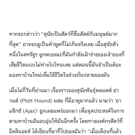
หากจะกล่าวว่า “สุนัขเป็นสัตว์ที่ซื่อสัตย์กับมนุษย์มาก
ที่สุด” อาจจะดูเป็นคำพูดที่ไม่เกินจริงเลย เมื่อสุนัขตัว
หนึ่งในสหรัฐฯ ถูกพบขณะที่มันกำลังเฝ้าร่างของเจ้าของที่
เสียชีวิตแบบไม่ห่างไปไหนเลย แต่ตอนนี้มันจำเป็นต้อง
มองหาบ้านใหม่เพื่อใช้ชีวิตในช่วงบั่นปลายของมัน
เมื่อไม่กี่วันที่ผ่านมา เรื่องราวของสุนัขพันธุ์พลอตต์ ฮา
วนด์ (Plott Hound) ผสม ที่มีอายุมากแล้ว นามว่า ‘อา
แจ็กซ์ (Ajax)’ ถูกเผยแพร่ออกมา เพื่อจุดประสงค์ในการ
ตามหาบ้านอันอบอุ่นให้มันอีกครั้ง โดยทางองค์กรสัตว์ที่
อิลลินอยส์ ได้เขียนที่มาที่ไปของมันว่า “เมื่อเดือนที่แล้ว