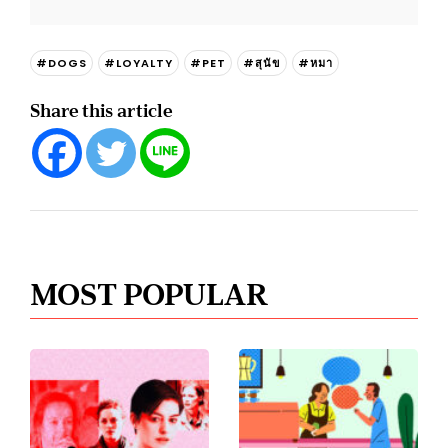
#DOGS
#LOYALTY
#PET
#สุนัข
#หมา
Share this article
MOST POPULAR