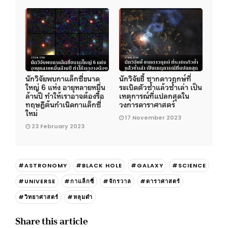
นักวิจัยพบกาแล็กซี่ขนาด
นักวิจัยชี้ ซากดาวฤกษ์ที่
ใหญ่ 6 แห่ง อายุหลายหมื่น
ระเบิดตัวซ้ำแล้วซ้ำเล่า เป็น
ล้านปี ทำให้เราอาจต้องรื้อ
เหตุการณ์ที่แปลกสุดใน
ทฤษฎีต้นกำเนิดกาแล็กซี่
วงการดาราศาสตร์
ใหม่
17 November 2023
23 February 2023
#ASTRONOMY
#BLACK HOLE
#GALAXY
#SCIENCE
#UNIVERSE
#กาแล็กซี่
#จักรวาล
#ดาราศาสตร์
#วิทยาศาสตร์
#หลุมดำ
Share this article