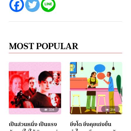
MOST POPULAR
334
314
เป็นส่วนหนึ่ง เป็นแรง
ยิ่งโต ยิ่งคุยเก่งขึ้น