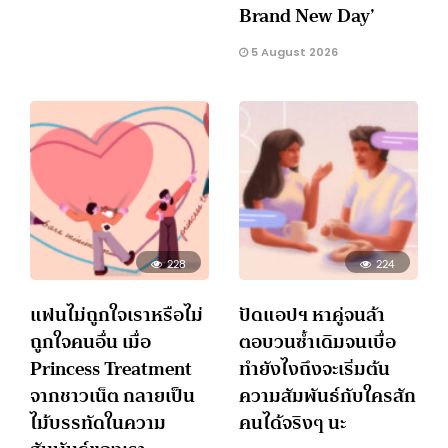
Brand New Day’
5 August 2026
228
224
แฟนไม่ถูกใจเราหรือไม่
ปัดแอปฯ หาคู่จนล้า
ถูกใจคนอื่น เมื่อ
ตอบวนซ้ำเดิมจนเบื่อ
Princess Treatment
ทำยังไงถึงจะเริ่มต้น
จากชาวเน็ต กลายเป็น
ความสัมพันธ์กับใครสัก
ไม้บรรทัดในความ
คนได้จริงๆ นะ