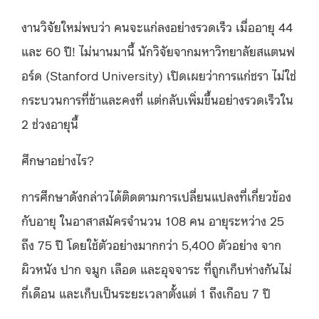
งานวิจัยใหม่พบว่า คนจะแก่ลงอย่างรวดเร็ว เมื่ออายุ 44
และ 60 ปี! ไม่นานมานี้ นักวิจัยจากมหาวิทยาลัยสแตนฟ
อร์ด (Stanford University) เปิดเผยว่าการแก่ชรา ไม่ใช่
กระบวนการที่ช้าและคงที่ แต่กลับเพิ่มขึ้นอย่างรวดเร็วใน
2 ช่วงอายุนี้
ศึกษาอย่างไร?
การศึกษาดังกล่าวได้ติดตามการเปลี่ยนแปลงที่เกี่ยวข้อง
กับอายุ ในอาสาสมัครจำนวน 108 คน อายุระหว่าง 25
ถึง 75 ปี โดยใช้ตัวอย่างมากกว่า 5,400 ตัวอย่าง จาก
ผิวหนัง ปาก จมูก เลือด และอุจจาระ ที่ถูกเก็บห่างกันไม่
กี่เดือน และเก็บเป็นระยะเวลาตั้งแต่ 1 ถึงเกือบ 7 ปี