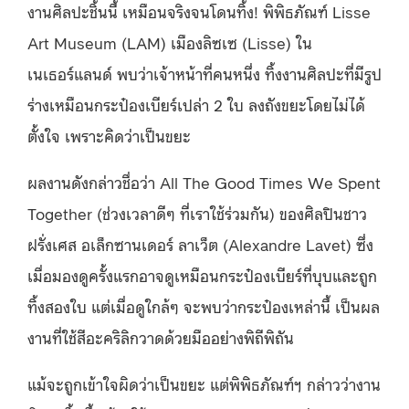
งานศิลปะชิ้นนี้ เหมือนจริงจนโดนทิ้ง! พิพิธภัณฑ์ Lisse
Art Museum (LAM) เมือง​ลิซเซ (Lisse) ใน
เนเธอร์แลนด์ พบว่าเจ้าหน้าที่คนหนึ่ง ทิ้งงานศิลปะที่มีรูป
ร่างเหมือนกระป๋องเบียร์เปล่า 2 ใบ ลงถังขยะโดยไม่ได้
ตั้งใจ เพราะคิดว่าเป็นขยะ
ผลงานดังกล่าวชื่อว่า All The Good Times We Spent
Together (ช่วงเวลาดีๆ ที่เราใช้ร่วมกัน) ของศิลปินชาว
ฝรั่งเศส อเล็กซานเดอร์ ลาเว็ต (Alexandre Lavet) ซึ่ง
เมื่อมองดูครั้งแรกอาจดูเหมือนกระป๋องเบียร์ที่บุบและถูก
ทิ้งสองใบ แต่เมื่อดูใกล้ๆ จะพบว่ากระป๋องเหล่านี้ เป็นผล
งานที่ใช้สีอะคริลิกวาดด้วยมืออย่างพิถีพิถัน
แม้จะถูกเข้าใจผิดว่าเป็นขยะ แต่พิพิธภัณฑ์ฯ กล่าวว่างาน