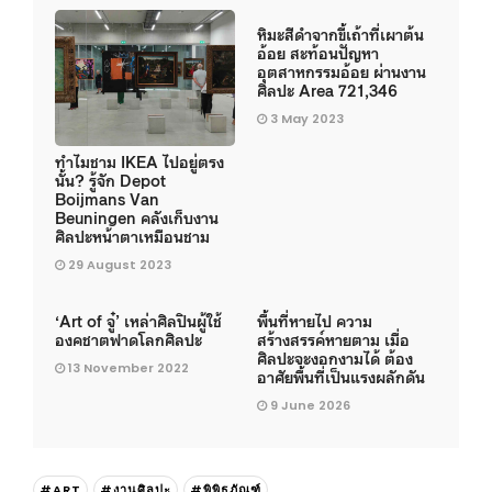
หิมะสีดำจากขี้เถ้าที่เผาต้น
อ้อย สะท้อนปัญหา
อุตสาหกรรมอ้อย ผ่านงาน
ศิลปะ Area 721,346
3 May 2023
ทำไมชาม IKEA ไปอยู่ตรง
นั้น? รู้จัก Depot
Boijmans Van
Beuningen คลังเก็บงาน
ศิลปะหน้าตาเหมือนชาม
29 August 2023
‘Art of จู๋’ เหล่าศิลปินผู้ใช้
พื้นที่หายไป ความ
องคชาตฟาดโลกศิลปะ
สร้างสรรค์หายตาม เมื่อ
ศิลปะจะงอกงามได้ ต้อง
13 November 2022
อาศัยพื้นที่เป็นแรงผลักดัน
9 June 2026
#ART
#งานศิลปะ
#พิพิธภัณฑ์