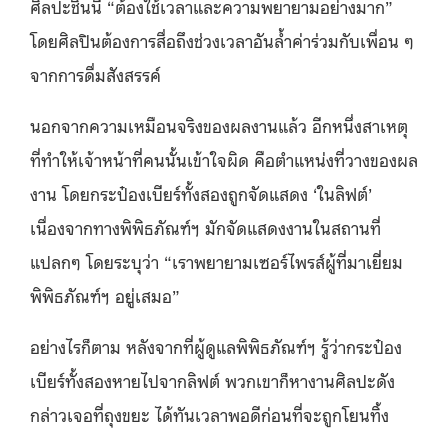
ศิลปะชิ้นนี้ “ต้องใช้เวลาและความพยายามอย่างมาก”
โดยศิลปินต้องการสื่อถึงช่วงเวลาอันล้ำค่าร่วมกับเพื่อน ๆ
จากการดื่มสังสรรค์
นอกจากความเหมือนจริงของผลงานแล้ว อีกหนึ่งสาเหตุ
ที่ทำให้เจ้าหน้าที่คนนั้นเข้าใจผิด คือตำแหน่งที่วางของผล
งาน โดยกระป๋องเบียร์ทั้งสองถูกจัดแสดง ‘ในลิฟต์’
เนื่องจากทางพิพิธภัณฑ์ฯ มักจัดแสดงงานในสถานที่
แปลกๆ โดยระบุว่า “เราพยายามเซอร์ไพรส์ผู้ที่มาเยี่ยม
พิพิธภัณฑ์ฯ อยู่เสมอ”
อย่างไรก็ตาม หลังจากที่ผู้ดูแลพิพิธภัณฑ์ฯ รู้ว่ากระป๋อง
เบียร์ทั้งสองหายไปจากลิฟต์ พวกเขาก็หางานศิลปะดัง
กล่าวเจอที่ถุงขยะ ได้ทันเวลาพอดีก่อนที่จะถูกโยนทิ้ง