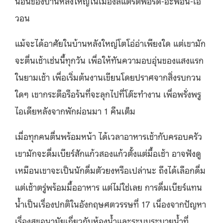
นอนของบ้านหลังใหญ่ในเมืองสแตรตฟอร์ด-อะพอน-เอ
วอน
แม้จะได้อาศัยในบ้านหลังใหญ่โตโอ่อ่าเพียงใด แต่เขามัก
จะตื่นเช้าเช่นนี้ทุกวัน เพื่อให้ทันความอบอุ่นของแสงแรก
ในยามเช้า เพื่อเริ่มต้นงานเขียนโดยปราศจากสิ่งรบกวน
ใดๆ เขากระตือรือร้นที่จะลุกไปที่โต๊ะทำงาน เพื่อพรั่งพรู
ไอเดียหลังจากพักผ่อนมา 1 คืนเต็ม
เมื่อทุกคนตื่นพร้อมหน้า ได้เวลาอาหารเช้ากับครอบครัว
เขามักจะดื่มเบียร์สักแก้วสองแก้วตั้งแต่มื้อเช้า อาจฟังดู
เหมือนเขาจะเป็นนักดื่มตัวยงหรือเปล่านะ ถึงได้เลือกดื่ม
แต่เช้าตรู่พร้อมมื้ออาหาร แต่ไม่ใช่เลย การดื่มเบียร์แทน
น้ำเป็นเรื่องปกติในอังกฤษศตวรรษที่ 17 เนื่องจากปัญหา
เรื่องสุขอนามัยเกี่ยวกับห้องน้ำและระบบระบายน้ำที่