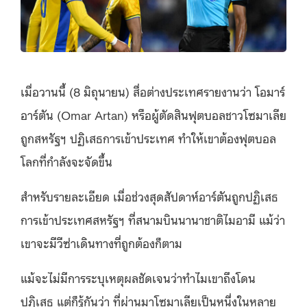
เมื่อวานนี้ (8 มิถุนายน) สื่อต่างประเทศรายงานว่า โอมาร์
อาร์ตัน (Omar Artan) หรือผู้ตัดสินฟุตบอลชาวโซมาเลีย
ถูกสหรัฐฯ ปฏิเสธการเข้าประเทศ ทำให้เขาต้องฟุตบอล
โลกที่กำลังจะจัดขึ้น
สำหรับรายละเอียด เมื่อช่วงสุดสัปดาห์อาร์ตันถูกปฏิเสธ
การเข้าประเทศสหรัฐฯ ที่สนามบินนานาชาติไมอามี แม้ว่า
เขาจะมีวีซ่าเดินทางที่ถูกต้องก็ตาม
แม้จะไม่มีการระบุเหตุผลชัดเจนว่าทำไมเขาถึงโดน
ปฏิเสธ แต่ก็รู้กันว่า ที่ผ่านมาโซมาเลียเป็นหนึ่งในหลาย