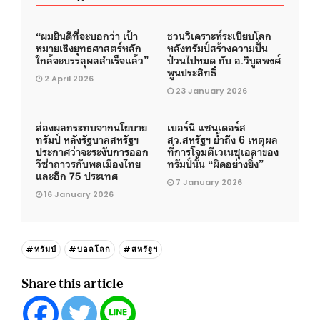
“ผมยินดีที่จะบอกว่า เป้า
ชวนวิเคราะห์ระเบียบโลก
หมายเชิงยุทธศาสตร์หลัก
หลังทรัมป์สร้างความปั่น
ใกล้จะบรรลุผลสำเร็จแล้ว”
ป่วนไปหมด กับ อ.วิบูลพงศ์
พูนประสิทธิ์
2 April 2026
23 January 2026
ส่องผลกระทบจากนโยบาย
เบอร์นี แซนเดอร์ส
ทรัมป์ หลังรัฐบาลสหรัฐฯ
สว.สหรัฐฯ ย้ำถึง 6 เหตุผล
ประกาศว่าจะระงับการออก
ที่การโจมตีเวเนซุเอลาของ
วีซ่าถาวรกับพลเมืองไทย
ทรัมป์นั้น “ผิดอย่างยิ่ง”
และอีก 75 ประเทศ
7 January 2026
16 January 2026
#ทรัมป์
#บอลโลก
#สหรัฐฯ
Share this article