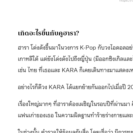
เกิดอะไรขึ้นกับคูฮารา?
ฮารา โด่งดังขึ้นมาในวงการ K-Pop กับวงไอดอลอย่าง K
เกาหลีใต้ แต่ยังโด่งดังไปถึงญี่ปุ่น (มีออกซิงเกิ
เช่น ไทย ที่เธอและ KARA ก็เคยเดินทางมาแสดงเห
อย่างไรก็ดีวง KARA ได้แยกย้ายกันออกไปเมื่อปี 
เรื่องใหญ่มากๆ ที่ฮาราต้องเผชิญในรอบปีที่ผ่านมา
แฟนเก่าของเธอ ในความผิดฐานทำร้ายร่างกายและ
ในช่วงนั้น ตำรวจให้ข้อมูลกับสื่อ โดยเชื่อว่า มีการ