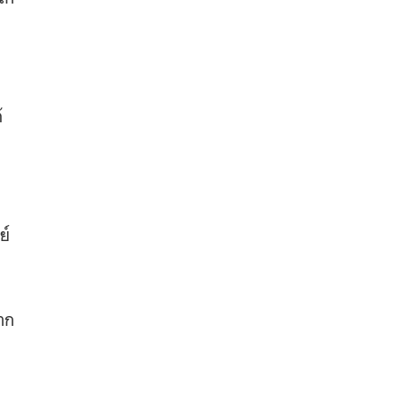
้
ย์
าก