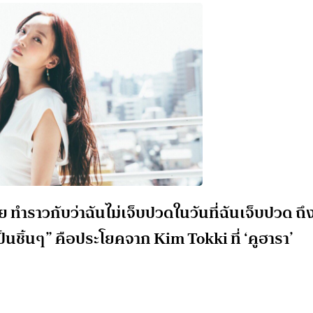
่อย ทำราวกับว่าฉันไม่เจ็บปวดในวันที่ฉันเจ็บปวด ถึ
นชิ้นๆ” คือประโยคจาก Kim Tokki ที่ ‘คูฮารา’