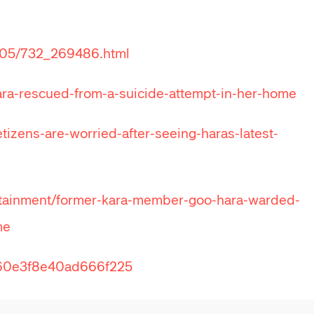
9/05/732_269486.html
ara-rescued-from-a-suicide-attempt-in-her-home
izens-are-worried-after-seeing-haras-latest-
tertainment/former-kara-member-goo-hara-warded-
me
c360e3f8e40ad666f225