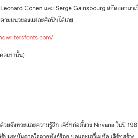
, Leonard Cohen และ Serge Gainsbourg สกัดออกมาเป
นตามแนวของแต่ละศิลปินได้เลย
ngwritersfonts.com/
ลเท่านั้น)
ปด้วยจังหวะและความรู้สึก เคิร์ทก่อตั้งวง Nirvana ในปี 19
ด้รับแรงบันดาลใจจากพังก์ร็อก บลูและเฮวี่เมทัล เคิร์ทสร้าง